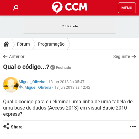
MENU
INÍCIO
JOGOS
WHATSAPP
DICAS
Fórum
Programação
CELULAR
FACEBOOK
JOGOS
WHATSAPP
DOWNLOADS
Anterior
Seguinte
OUTLOOK
EXCEL
CELULAR
FACEBOOK
Qual o código...?
INSTAGRAM
JOGOS
GMAIL
WHATSAPP
Fechado
FÓRUM
OUTLOOK
EXCEL
GUIA DE COMPRAS
CELULAR
FACEBOOK
Miguel_Oliveira
- 13 jun 2018 às 05:47
INSTAGRAM
JOGOS
GMAIL
WHATSAPP
GLOSSÁRIO
Miguel_Oliveira
-
13 jun 2018 às 12:42
OUTLOOK
EXCEL
GUIA DE COMPRAS
CELULAR
FACEBOOK
INSTAGRAM
JOGOS
GMAIL
WHATSAPP
Qual o código para eu eliminar uma linha de uma tabela de
OUTLOOK
EXCEL
uma base de dados (Access 2013) em visual Basic 2010
GUIA DE COMPRAS
CELULAR
FACEBOOK
express?
INSTAGRAM
GMAIL
OUTLOOK
EXCEL
GUIA DE COMPRAS
Share
INSTAGRAM
GMAIL