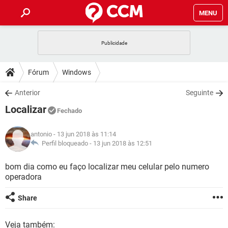
MENU
INÍCIO
JOGOS
WHATSAPP
DICAS
Fórum
Windows
CELULAR
FACEBOOK
JOGOS
WHATSAPP
DOWNLOADS
Anterior
Seguinte
OUTLOOK
EXCEL
CELULAR
FACEBOOK
Localizar
INSTAGRAM
JOGOS
GMAIL
WHATSAPP
Fechado
FÓRUM
OUTLOOK
EXCEL
GUIA DE COMPRAS
CELULAR
FACEBOOK
antonio
- 13 jun 2018 às 11:14
INSTAGRAM
JOGOS
GMAIL
WHATSAPP
GLOSSÁRIO
Perfil bloqueado -
13 jun 2018 às 12:51
OUTLOOK
EXCEL
GUIA DE COMPRAS
CELULAR
FACEBOOK
INSTAGRAM
JOGOS
GMAIL
WHATSAPP
bom dia como eu faço localizar meu celular pelo numero
OUTLOOK
EXCEL
operadora
GUIA DE COMPRAS
CELULAR
FACEBOOK
INSTAGRAM
GMAIL
OUTLOOK
EXCEL
Share
GUIA DE COMPRAS
INSTAGRAM
GMAIL
Veja também: