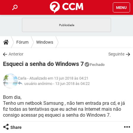
MENU
INÍCIO
JOGOS
WHATSAPP
DICAS
Fórum
Windows
CELULAR
FACEBOOK
JOGOS
WHATSAPP
DOWNLOADS
Anterior
Seguinte
OUTLOOK
EXCEL
CELULAR
FACEBOOK
Esqueci a senha do Windows 7
INSTAGRAM
JOGOS
GMAIL
WHATSAPP
Fechado
FÓRUM
OUTLOOK
EXCEL
GUIA DE COMPRAS
CELULAR
FACEBOOK
Carla
- Atualizado em 13 jun 2018 às 04:21
INSTAGRAM
JOGOS
GMAIL
WHATSAPP
GLOSSÁRIO
usuário anônimo -
13 jun 2018 às 04:22
OUTLOOK
EXCEL
GUIA DE COMPRAS
CELULAR
FACEBOOK
INSTAGRAM
JOGOS
GMAIL
WHATSAPP
Bom dia,
OUTLOOK
EXCEL
Tenho um netbook Samsung , não tem entrada pra cd, e já
GUIA DE COMPRAS
CELULAR
FACEBOOK
fiz todas as tentativas que eu achei na Internet mais não
INSTAGRAM
GMAIL
consigo acessar pq esqueci a senha do Windows 7.
OUTLOOK
EXCEL
GUIA DE COMPRAS
INSTAGRAM
GMAIL
Share