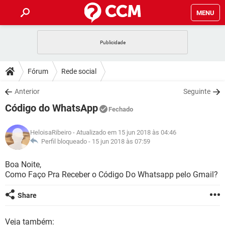
MENU
INÍCIO
JOGOS
WHATSAPP
DICAS
Fórum
Rede social
CELULAR
FACEBOOK
JOGOS
WHATSAPP
DOWNLOADS
Anterior
Seguinte
OUTLOOK
EXCEL
CELULAR
FACEBOOK
Código do WhatsApp
INSTAGRAM
JOGOS
GMAIL
WHATSAPP
Fechado
FÓRUM
OUTLOOK
EXCEL
GUIA DE COMPRAS
CELULAR
FACEBOOK
HeloisaRibeiro
- Atualizado em 15 jun 2018 às 04:46
INSTAGRAM
JOGOS
GMAIL
WHATSAPP
GLOSSÁRIO
Perfil bloqueado -
15 jun 2018 às 07:59
OUTLOOK
EXCEL
GUIA DE COMPRAS
CELULAR
FACEBOOK
INSTAGRAM
JOGOS
GMAIL
WHATSAPP
Boa Noite,
OUTLOOK
EXCEL
Como Faço Pra Receber o Código Do Whatsapp pelo Gmail?
GUIA DE COMPRAS
CELULAR
FACEBOOK
INSTAGRAM
GMAIL
OUTLOOK
EXCEL
Share
GUIA DE COMPRAS
INSTAGRAM
GMAIL
Veja também: