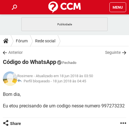
MENU
INÍCIO
JOGOS
WHATSAPP
DICAS
Fórum
Rede social
CELULAR
FACEBOOK
JOGOS
WHATSAPP
DOWNLOADS
Anterior
Seguinte
OUTLOOK
EXCEL
CELULAR
FACEBOOK
Código do WhatsApp
INSTAGRAM
JOGOS
GMAIL
WHATSAPP
Fechado
FÓRUM
OUTLOOK
EXCEL
GUIA DE COMPRAS
CELULAR
FACEBOOK
Rosimere
- Atualizado em 18 jun 2018 às 03:50
INSTAGRAM
JOGOS
GMAIL
WHATSAPP
GLOSSÁRIO
Perfil bloqueado -
18 jun 2018 às 04:45
OUTLOOK
EXCEL
GUIA DE COMPRAS
CELULAR
FACEBOOK
INSTAGRAM
JOGOS
GMAIL
WHATSAPP
Bom dia,
OUTLOOK
EXCEL
GUIA DE COMPRAS
CELULAR
FACEBOOK
Eu etou precisando de um codigo nesse numero 997273232
INSTAGRAM
GMAIL
OUTLOOK
EXCEL
GUIA DE COMPRAS
INSTAGRAM
GMAIL
Share