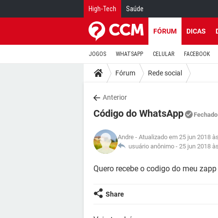
High-Tech
Saúde
FÓRUM
DICAS
JOGOS
WHATSAPP
CELULAR
FACEBOOK
Fórum
Rede social
Anterior
Código do WhatsApp
Fechado
Andre
- Atualizado em 25 jun 2018 à
usuário anônimo -
25 jun 2018 à
Quero recebe o codigo do meu zapp
Share