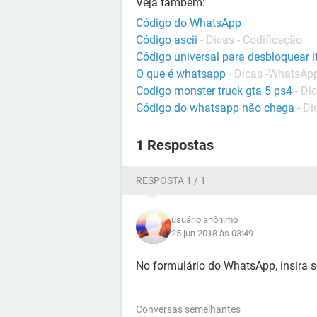
Veja também:
Código do WhatsApp
Código ascii
-
Dicas - Codificação
Código universal para desbloquear it
O que é whatsapp
-
Dicas -WhatsAp
Codigo monster truck gta 5 ps4
-
Dic
Código do whatsapp não chega
-
Di
1 Respostas
RESPOSTA 1 / 1
usuário anônimo
25 jun 2018 às 03:49
No formulário do WhatsApp, insira 
Conversas semelhantes