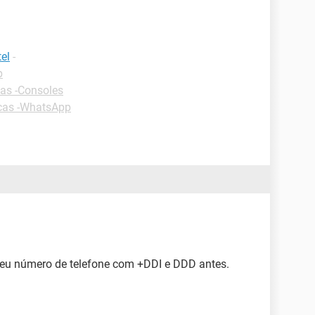
el
-
p
as -Consoles
cas -WhatsApp
seu número de telefone com +DDI e DDD antes.