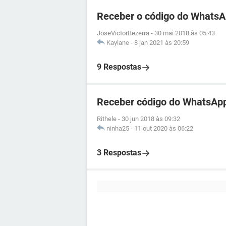
Receber o código do WhatsA
JoseVictorBezerra
-
30 mai 2018 às 05:43
Kaylane
-
8 jan 2021 às 20:59
9 Respostas
Receber código do WhatsApp
Rithele
-
30 jun 2018 às 09:32
ninha25
-
11 out 2020 às 06:22
3 Respostas