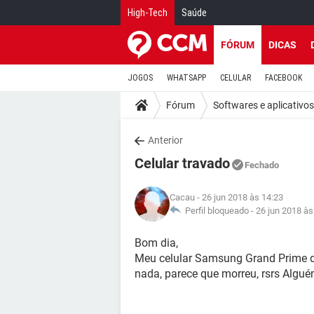
High-Tech
Saúde
FÓRUM
DICAS
JOGOS
WHATSAPP
CELULAR
FACEBOOK
Fórum
Softwares e aplicativos
Anterior
Celular travado
Fechado
Cacau
- 26 jun 2018 às 14:23
Perfil bloqueado -
26 jun 2018 às
Bom dia,
Meu celular Samsung Grand Prime du
nada, parece que morreu, rsrs Alg