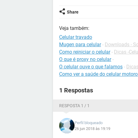
Share
Veja também:
Celular travado
Mugen para celular
-
Downloads - So
Como reiniciar o celular
-
Dicas -Celu
O que é proxy no celular
-
O celular ouve o que falamos
-
Dicas
Como ver a saúde do celular motoro
1 Respostas
RESPOSTA 1 / 1
Perfil bloqueado
26 jun 2018 às 19:19