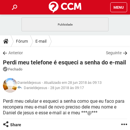
MENU
INÍCIO
JOGOS
WHATSAPP
DICAS
Fórum
E-mail
CELULAR
FACEBOOK
JOGOS
WHATSAPP
DOWNLOADS
Anterior
Seguinte
OUTLOOK
EXCEL
CELULAR
FACEBOOK
Perdi meu telefone é esqueci a senha do e-mail
INSTAGRAM
JOGOS
GMAIL
WHATSAPP
FÓRUM
OUTLOOK
EXCEL
Fechado
GUIA DE COMPRAS
CELULAR
FACEBOOK
INSTAGRAM
JOGOS
GMAIL
WHATSAPP
GLOSSÁRIO
OUTLOOK
Danieldejesus
- Atualizado em 28 jun 2018 às 09:13
EXCEL
GUIA DE COMPRAS
CELULAR
FACEBOOK
Danieldejesus -
28 jun 2018 às 09:17
INSTAGRAM
JOGOS
GMAIL
WHATSAPP
OUTLOOK
EXCEL
Perdi meu celular e esqueci a senha como que eu faco para
GUIA DE COMPRAS
CELULAR
FACEBOOK
reconpera meu e-mail de novo preciso dele meu nome e
INSTAGRAM
GMAIL
Daniel de jesus e esse e-mail ai e meu ***@***
OUTLOOK
EXCEL
GUIA DE COMPRAS
INSTAGRAM
GMAIL
Share