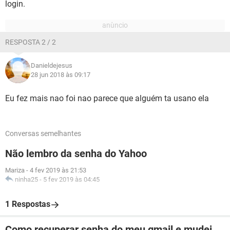
login.
RESPOSTA 2 / 2
Danieldejesus
28 jun 2018 às 09:17
Eu fez mais nao foi nao parece que alguém ta usano ela
Conversas semelhantes
Não lembro da senha do Yahoo
Mariza
-
4 fev 2019 às 21:53
ninha25
-
5 fev 2019 às 04:45
1 Respostas
Como recuperar senha do meu gmail e mudei