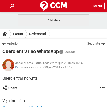
MENU
INÍCIO
JOGOS
WHATSAPP
DICAS
Fórum
Rede social
CELULAR
FACEBOOK
JOGOS
WHATSAPP
DOWNLOADS
Anterior
Seguinte
OUTLOOK
EXCEL
CELULAR
FACEBOOK
Quero entrar no WhatsApp
INSTAGRAM
JOGOS
GMAIL
WHATSAPP
Fechado
FÓRUM
OUTLOOK
EXCEL
GUIA DE COMPRAS
CELULAR
FACEBOOK
MariaEduarda
- Atualizado em 29 jun 2018 às 15:06
INSTAGRAM
JOGOS
GMAIL
WHATSAPP
GLOSSÁRIO
usuário anônimo -
29 jun 2018 às 15:07
OUTLOOK
EXCEL
GUIA DE COMPRAS
CELULAR
FACEBOOK
INSTAGRAM
JOGOS
GMAIL
WHATSAPP
Quero entrar no whts
OUTLOOK
EXCEL
GUIA DE COMPRAS
CELULAR
FACEBOOK
Share
INSTAGRAM
GMAIL
OUTLOOK
EXCEL
GUIA DE COMPRAS
Veja também:
INSTAGRAM
GMAIL