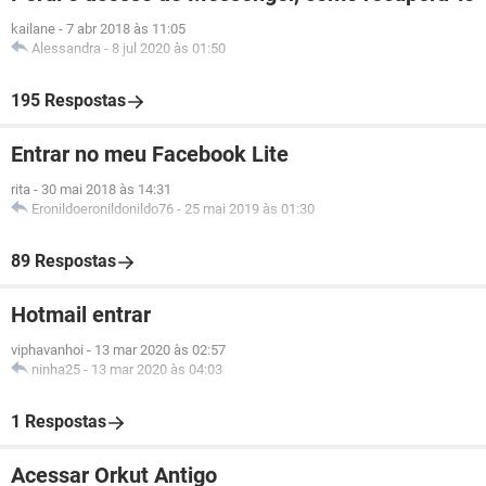
kailane
-
7 abr 2018 às 11:05
Alessandra
-
8 jul 2020 às 01:50
195 Respostas
Entrar no meu Facebook Lite
rita
-
30 mai 2018 às 14:31
Eronildoeronildonildo76
-
25 mai 2019 às 01:30
89 Respostas
Hotmail entrar
viphavanhoi
-
13 mar 2020 às 02:57
ninha25
-
13 mar 2020 às 04:03
1 Respostas
Acessar Orkut Antigo