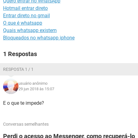
Quero entrar no WhatsApp
GUIA DE COMPRAS
Hotmail entrar direto
Entrar direto no gmail
O que é whatsapp
Quais whatsapp existem
Bloqueados no whatsapp iphone
1 Respostas
RESPOSTA 1 / 1
usuário anônimo
29 jun 2018 às 15:07
E o que te impede?
Conversas semelhantes
Perdi o acesso ao Messenger, como recuperá-lo