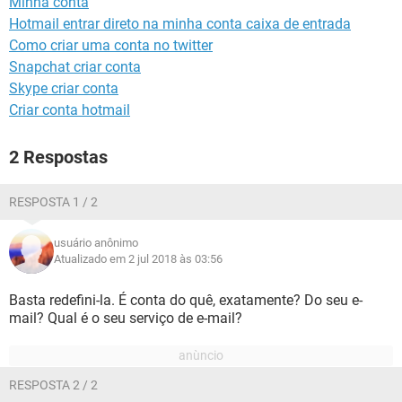
Minha conta
GUIA DE COMPRAS
Hotmail entrar direto na minha conta caixa de entrada
Como criar uma conta no twitter
Snapchat criar conta
Skype criar conta
Criar conta hotmail
2 Respostas
RESPOSTA 1 / 2
usuário anônimo
Atualizado em 2 jul 2018 às 03:56
Basta redefini-la. É conta do quê, exatamente? Do seu e-
mail? Qual é o seu serviço de e-mail?
RESPOSTA 2 / 2