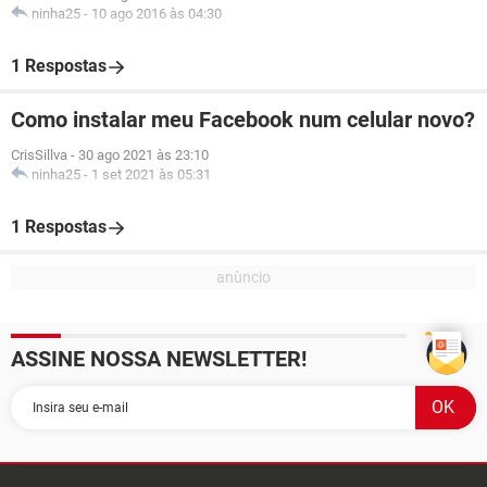
ninha25
-
10 ago 2016 às 04:30
1 Respostas
Como instalar meu Facebook num celular novo?
CrisSillva
-
30 ago 2021 às 23:10
ninha25
-
1 set 2021 às 05:31
1 Respostas
ASSINE NOSSA NEWSLETTER!