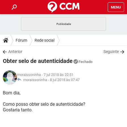
MENU
INÍCIO
JOGOS
WHATSAPP
DICAS
Fórum
Rede social
CELULAR
FACEBOOK
JOGOS
WHATSAPP
DOWNLOADS
Anterior
Seguinte
OUTLOOK
EXCEL
CELULAR
FACEBOOK
Obter selo de autenticidade
INSTAGRAM
JOGOS
GMAIL
WHATSAPP
Fechado
FÓRUM
OUTLOOK
EXCEL
GUIA DE COMPRAS
CELULAR
FACEBOOK
moraissoninha
- 7 jul 2018 às 22:51
INSTAGRAM
JOGOS
GMAIL
WHATSAPP
GLOSSÁRIO
moraissoninha -
8 jul 2018 às 07:47
OUTLOOK
EXCEL
GUIA DE COMPRAS
CELULAR
FACEBOOK
INSTAGRAM
JOGOS
GMAIL
WHATSAPP
Bom dia,
OUTLOOK
EXCEL
GUIA DE COMPRAS
CELULAR
FACEBOOK
Como posso obter selo de autenticidade?
INSTAGRAM
GMAIL
Gostaria tanto.
OUTLOOK
EXCEL
GUIA DE COMPRAS
INSTAGRAM
GMAIL