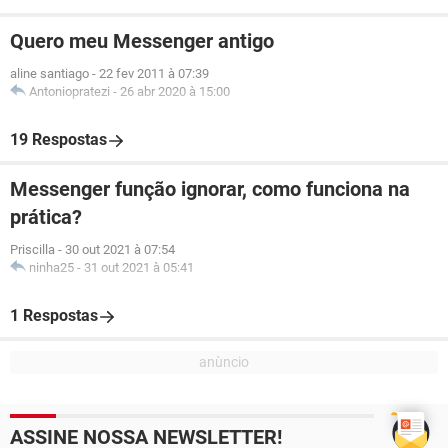
Quero meu Messenger antigo
aline santiago
-
22 fev 2011 à 07:39
Antoniopratezi
-
26 abr 2020 à 15:00
19 Respostas
Messenger função ignorar, como funciona na
prática?
Priscilla
-
30 out 2021 à 07:54
ninha25
-
31 out 2021 à 05:41
1 Respostas
ASSINE NOSSA NEWSLETTER!