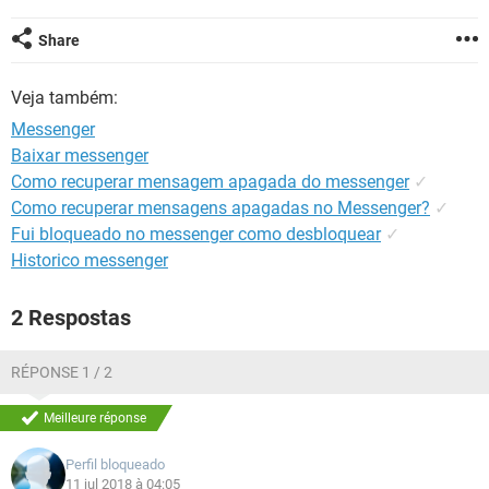
GUIA DE COMPRAS
Share
Veja também:
Messenger
Baixar messenger
Como recuperar mensagem apagada do messenger
✓
Como recuperar mensagens apagadas no Messenger?
✓
Fui bloqueado no messenger como desbloquear
✓
Historico messenger
2 Respostas
RÉPONSE 1 / 2
Meilleure réponse
Perfil bloqueado
11 jul 2018 à 04:05