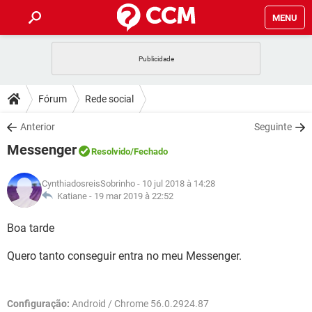
MENU
INÍCIO
JOGOS
WHATSAPP
DICAS
Fórum
Rede social
CELULAR
FACEBOOK
JOGOS
WHATSAPP
DOWNLOADS
Anterior
Seguinte
OUTLOOK
EXCEL
CELULAR
FACEBOOK
Messenger
INSTAGRAM
JOGOS
GMAIL
WHATSAPP
Resolvido
/Fechado
FÓRUM
OUTLOOK
EXCEL
GUIA DE COMPRAS
CELULAR
FACEBOOK
CynthiadosreisSobrinho
- 10 jul 2018 à 14:28
INSTAGRAM
JOGOS
GMAIL
WHATSAPP
GLOSSÁRIO
Katiane -
19 mar 2019 à 22:52
OUTLOOK
EXCEL
GUIA DE COMPRAS
CELULAR
FACEBOOK
INSTAGRAM
JOGOS
GMAIL
WHATSAPP
Boa tarde
OUTLOOK
EXCEL
GUIA DE COMPRAS
CELULAR
FACEBOOK
Quero tanto conseguir entra no meu Messenger.
INSTAGRAM
GMAIL
OUTLOOK
EXCEL
GUIA DE COMPRAS
INSTAGRAM
GMAIL
Configuração:
Android / Chrome 56.0.2924.87