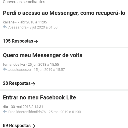
Conversas semelhantes
Perdi o acesso ao Messenger, como recuperá-lo
kailane
-
7 abr 2018 à 11:05
Alessandra
-
8 jul 2020 à 01:50
195 Respostas
Quero meu Messenger de volta
fernandosilva
-
25 jun 2018 à 15:55
Jessicasouza
-
15 jun 2019 à 15:57
28 Respostas
Entrar no meu Facebook Lite
rita
-
30 mai 2018 à 14:31
Eronildoeronildonildo76
-
25 mai 2019 à 01:30
89 Respostas