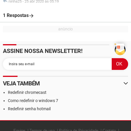
ninha25
-
25 abr 2020 às 05:19
1 Respostas
ASSINE NOSSA NEWSLETTER!
VEJA TAMBÉM
Redefinir chromecast
Como redefinir o windows 7
Redefinir senha hotmail
Equipe
Termos de uso
Política de Privacidade
Contato