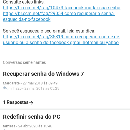
Consulte estes links:
https://br.ccm.net/faq/10473-facebook-mudar-sua-senha
https://br.ccm.net/faq/29054-como-recuperar-a-senha-
esquecida-no-facebook
Se você esqueceu o seu e-mail, leia esta dica:
https://br.ccm.net/faq/35319-como-recuperar-o-nome-de-
usuario-ou-a-senha-do-facebook-gmail-hotmail-ou-yahoo
Conversas semelhantes
Recuperar senha do Windows 7
Margarete
-
27 mai 2018 às 09:49
ninha25
-
28 mai 2018 às 05:25
1 Respostas
Redefinir senha do PC
tamires
-
24 abr 2020 às 13:48