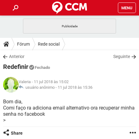
MENU
INÍCIO
JOGOS
WHATSAPP
DICAS
Fórum
Rede social
CELULAR
FACEBOOK
JOGOS
WHATSAPP
DOWNLOADS
Anterior
Seguinte
OUTLOOK
EXCEL
CELULAR
FACEBOOK
Redefinir
INSTAGRAM
JOGOS
GMAIL
WHATSAPP
Fechado
FÓRUM
OUTLOOK
EXCEL
GUIA DE COMPRAS
CELULAR
FACEBOOK
Valeria
- 11 jul 2018 às 15:02
INSTAGRAM
JOGOS
GMAIL
WHATSAPP
GLOSSÁRIO
usuário anônimo -
11 jul 2018 às 15:36
OUTLOOK
EXCEL
GUIA DE COMPRAS
CELULAR
FACEBOOK
INSTAGRAM
JOGOS
GMAIL
WHATSAPP
Bom dia,
OUTLOOK
EXCEL
Comi faço ra adiciona email alternativo ora recuperar minha
GUIA DE COMPRAS
CELULAR
FACEBOOK
senha no facebook
INSTAGRAM
GMAIL
>
OUTLOOK
EXCEL
GUIA DE COMPRAS
INSTAGRAM
GMAIL
Share