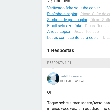
Veja também:
Verificado fake youtube copiar
Pi símbolo copiar
-
Dicas -Suíte de es
Simbolo de grau copiar
-
Dicas -Suít
Emoji selo azul fake
-
Dicas -Redes s
Arroba copiar
-
Dicas -Teclado
Letras com acento para copiar
-
Dic
1 Respostas
RESPOSTA 1 / 1
Perfil bloqueado
13 jul 2018 às 04:01
Oi
Toque sobre a mensagem/texto para
inferior, você verá um quadradinho 