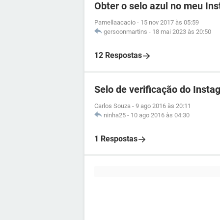
Obter o selo azul no meu In
Pamellaacacio
-
15 nov 2017 às 05:59
gersoonmartins
-
18 mai 2023 às 20:50
12 Respostas
Selo de verificação do Insta
Carlos Souza
-
9 ago 2016 às 20:11
ninha25
-
10 ago 2016 às 04:30
1 Respostas