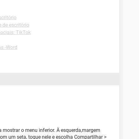
critório
e de escritório
ociais: TikTok
as -Word
 mostrar o menu inferior. À esquerda,margem
com um seta, toque nele e escolha Compartilhar >