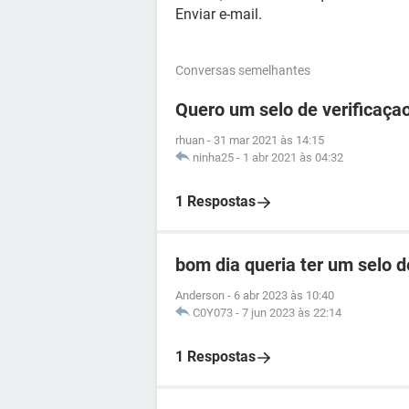
Enviar e-mail.
Conversas semelhantes
Quero um selo de verificaça
rhuan
-
31 mar 2021 às 14:15
ninha25
-
1 abr 2021 às 04:32
1 Respostas
bom dia queria ter um selo 
Anderson
-
6 abr 2023 às 10:40
C0Y073
-
7 jun 2023 às 22:14
1 Respostas