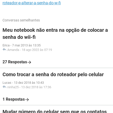
roteador-e-alterar-a-senha-do-w-fi
Conversas semelhantes
Meu notebook não entra na opção de colocar a
senha do wii-fi
Erica
-
7 mai 2013 às 13:35
Amanda
-
18 ago 2022 às 07:19
27 Respostas
Como trocar a senha do roteador pelo celular
Lucas
-
13 dez 2018 às 10:43
ninha25
-
13 dez 2018 às 17:36
1 Respostas
Mudar número do celular sem que os contatos