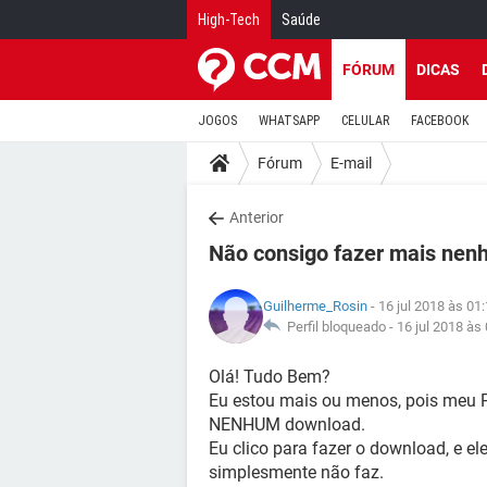
High-Tech
Saúde
FÓRUM
DICAS
JOGOS
WHATSAPP
CELULAR
FACEBOOK
Fórum
E-mail
Anterior
Não consigo fazer mais ne
Guilherme_Rosin
- 16 jul 2018 às 01
Perfil bloqueado -
16 jul 2018 às
Olá! Tudo Bem?
Eu estou mais ou menos, pois meu P
NENHUM download.
Eu clico para fazer o download, e 
simplesmente não faz.