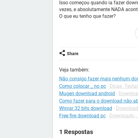
Isso começou quando ia fazer downlo
vezes, e absolutamente NADA acont
O que eu tenho que fazer?
Share
P.S: Ele ainda tem MUITO espaço dis
Veja também:
Não consigo fazer mais nenhum do
Como colocar _ no pc
-
Dicas -Tecla
Mugen download android
-
Download
Como fazer para o download não ab
Winrar 32 bits download
-
Download
Free fire download pc
-
Downloads -
1 Respostas