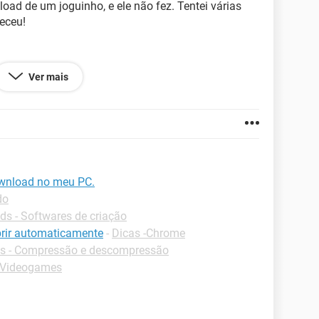
ad de um joguinho, e ele não fez. Tentei várias
eceu!
Ver mais
ponível.
wnload no meu PC.
do
s - Softwares de criação
rir automaticamente
-
Dicas -Chrome
s - Compressão e descompressão
 Videogames