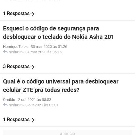
1 Respostas
Esqueci o código de segurança para
desbloquear o teclado do Nokia Asha 201
HenriqueTeles
-
30 mar 2020 às 01:26
ninha25
-
31 mar 2020 às 05:16
3 Respostas
Qual é o código universal para desbloquear
celular ZTE pra todas redes?
Omildo
-
2 out 2021 às 08:53
ninha25
-
3 out 2021 às 05:01
1 Respostas