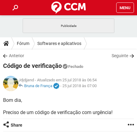
MENU
INÍCIO
JOGOS
WHATSAPP
DICAS
Fórum
Softwares e aplicativos
CELULAR
FACEBOOK
JOGOS
WHATSAPP
DOWNLOADS
Anterior
Seguinte
OUTLOOK
EXCEL
CELULAR
FACEBOOK
Código de verificação
INSTAGRAM
JOGOS
GMAIL
WHATSAPP
Fechado
FÓRUM
OUTLOOK
EXCEL
GUIA DE COMPRAS
CELULAR
FACEBOOK
Jdjdjjend
- Atualizado em 25 jul 2018 às 06:54
INSTAGRAM
JOGOS
GMAIL
WHATSAPP
GLOSSÁRIO
Bruna de França
-
25 jul 2018 às 07:00
OUTLOOK
EXCEL
GUIA DE COMPRAS
CELULAR
FACEBOOK
INSTAGRAM
JOGOS
GMAIL
WHATSAPP
Bom dia,
OUTLOOK
EXCEL
GUIA DE COMPRAS
CELULAR
FACEBOOK
Preciso de um código de verificação com urgência!
INSTAGRAM
GMAIL
OUTLOOK
EXCEL
GUIA DE COMPRAS
Share
INSTAGRAM
GMAIL