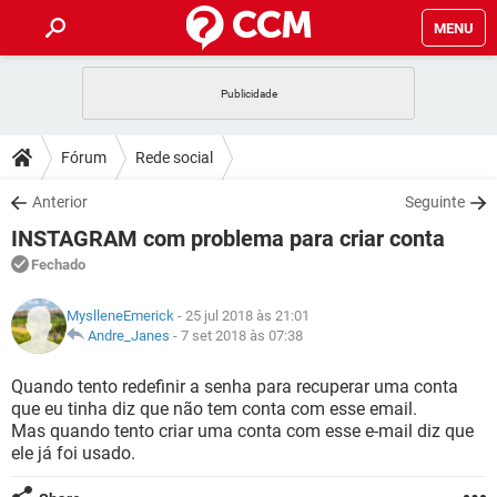
MENU
INÍCIO
JOGOS
WHATSAPP
DICAS
Fórum
Rede social
CELULAR
FACEBOOK
JOGOS
WHATSAPP
DOWNLOADS
Anterior
Seguinte
OUTLOOK
EXCEL
CELULAR
FACEBOOK
INSTAGRAM com problema para criar conta
INSTAGRAM
JOGOS
GMAIL
WHATSAPP
FÓRUM
OUTLOOK
EXCEL
Fechado
GUIA DE COMPRAS
CELULAR
FACEBOOK
INSTAGRAM
JOGOS
GMAIL
WHATSAPP
GLOSSÁRIO
OUTLOOK
MyslleneEmerick
- 25 jul 2018 às 21:01
EXCEL
GUIA DE COMPRAS
CELULAR
FACEBOOK
Andre_Janes
-
7 set 2018 às 07:38
INSTAGRAM
JOGOS
GMAIL
WHATSAPP
OUTLOOK
EXCEL
Quando tento redefinir a senha para recuperar uma conta
GUIA DE COMPRAS
CELULAR
FACEBOOK
que eu tinha diz que não tem conta com esse email.
INSTAGRAM
GMAIL
Mas quando tento criar uma conta com esse e-mail diz que
OUTLOOK
EXCEL
GUIA DE COMPRAS
ele já foi usado.
INSTAGRAM
GMAIL