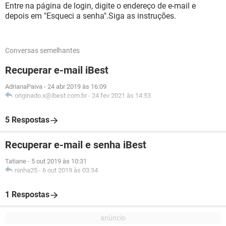
Entre na página de login, digite o endereço de e-mail e
depois em "Esqueci a senha".Siga as instruções.
Conversas semelhantes
Recuperar e-mail iBest
AdrianaPaiva
-
24 abr 2019 às 16:09
originado.x@ibest.com.br
-
24 fev 2021 às 14:53
5 Respostas
Recuperar e-mail e senha iBest
Tatiane
-
5 out 2019 às 10:31
ninha25
-
6 out 2019 às 03:34
1 Respostas