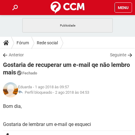
MENU
INÍCIO
JOGOS
WHATSAPP
DICAS
Fórum
Rede social
CELULAR
FACEBOOK
JOGOS
WHATSAPP
DOWNLOADS
Anterior
Seguinte
OUTLOOK
EXCEL
CELULAR
FACEBOOK
Gostaria de recuperar um e-mail qe não lembro
INSTAGRAM
JOGOS
GMAIL
WHATSAPP
FÓRUM
OUTLOOK
EXCEL
mais
Fechado
GUIA DE COMPRAS
CELULAR
FACEBOOK
INSTAGRAM
JOGOS
GMAIL
WHATSAPP
GLOSSÁRIO
OUTLOOK
EXCEL
Eduarda
- 1 ago 2018 às 09:57
GUIA DE COMPRAS
CELULAR
FACEBOOK
Perfil bloqueado -
2 ago 2018 às 04:53
INSTAGRAM
JOGOS
GMAIL
WHATSAPP
OUTLOOK
EXCEL
Bom dia,
GUIA DE COMPRAS
CELULAR
FACEBOOK
INSTAGRAM
GMAIL
OUTLOOK
EXCEL
GUIA DE COMPRAS
Gostaria de lembrar um e-mail qe esqueci
INSTAGRAM
GMAIL