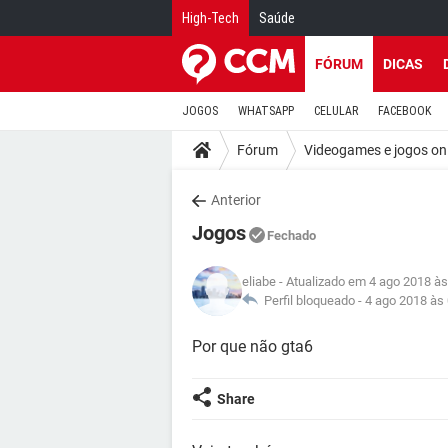
High-Tech
Saúde
FÓRUM
DICAS
JOGOS
WHATSAPP
CELULAR
FACEBOOK
Fórum
Videogames e jogos on
Anterior
Jogos
Fechado
eliabe
- Atualizado em 4 ago 2018 às
Perfil bloqueado -
4 ago 2018 às
Por que não gta6
Share