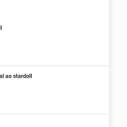
l
l ao stardoll