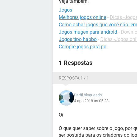
Veja também:
Jogos
Melhores jogos online
-
Dicas -Jogos
Como achar jogos que você não le
Jogos mugen para android
-
Downloa
Jogos tipo habbo
-
Dicas -Jogos onl
Compre jogos para pc
-
1 Respostas
RESPOSTA 1 / 1
Perfil bloqueado
4 ago 2018 às 05:23
Oi
O que quer saber sobre o jogo, por q
ser postada para os criadores do jog