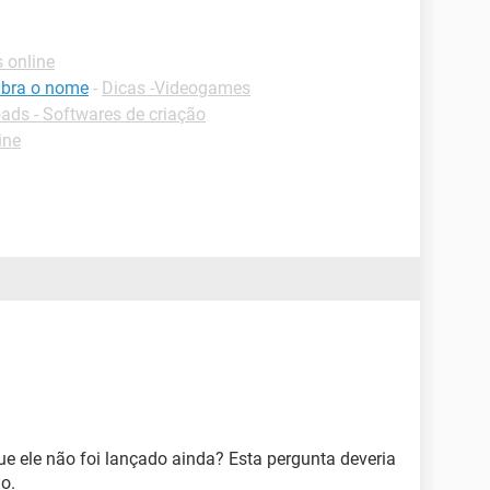
 online
mbra o nome
-
Dicas -Videogames
ds - Softwares de criação
ine
ue ele não foi lançado ainda? Esta pergunta deveria
o.