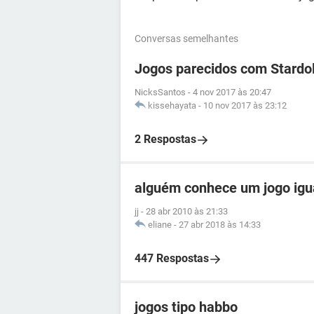
Conversas semelhantes
Jogos parecidos com Stardol
NicksSantos
-
4 nov 2017 às 20:47
kissehayata
-
10 nov 2017 às 23:12
2 Respostas
alguém conhece um jogo igua
jj
-
28 abr 2010 às 21:33
eliane
-
27 abr 2018 às 14:33
447 Respostas
jogos tipo habbo