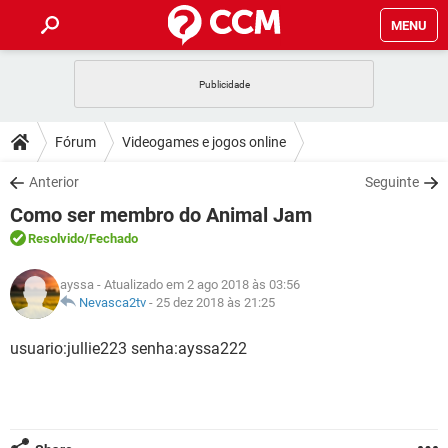
MENU
INÍCIO
JOGOS
WHATSAPP
DICAS
Fórum
Videogames e jogos online
CELULAR
FACEBOOK
JOGOS
WHATSAPP
DOWNLOADS
Anterior
Seguinte
OUTLOOK
EXCEL
CELULAR
FACEBOOK
Como ser membro do Animal Jam
INSTAGRAM
JOGOS
GMAIL
WHATSAPP
FÓRUM
OUTLOOK
EXCEL
Resolvido
/Fechado
GUIA DE COMPRAS
CELULAR
FACEBOOK
INSTAGRAM
JOGOS
GMAIL
WHATSAPP
GLOSSÁRIO
OUTLOOK
ayssa
- Atualizado em 2 ago 2018 às 03:56
EXCEL
GUIA DE COMPRAS
CELULAR
FACEBOOK
Nevasca2tv
-
25 dez 2018 às 21:25
INSTAGRAM
JOGOS
GMAIL
WHATSAPP
OUTLOOK
EXCEL
usuario:jullie223 senha:ayssa222
GUIA DE COMPRAS
CELULAR
FACEBOOK
INSTAGRAM
GMAIL
OUTLOOK
EXCEL
GUIA DE COMPRAS
INSTAGRAM
GMAIL