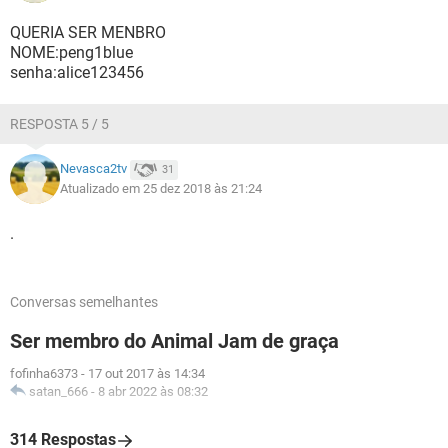
QUERIA SER MENBRO
NOME:peng1blue
senha:alice123456
RESPOSTA 5 / 5
Nevasca2tv
31
Atualizado em 25 dez 2018 às 21:24
.
Conversas semelhantes
Ser membro do Animal Jam de graça
fofinha6373
-
17 out 2017 às 14:34
satan_666
-
8 abr 2022 às 08:32
314 Respostas