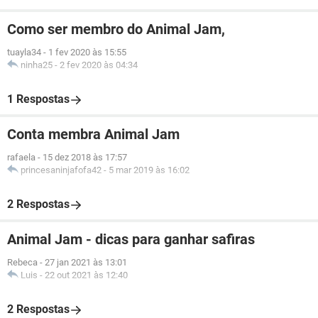
Como ser membro do Animal Jam,
tuayla34
-
1 fev 2020 às 15:55
ninha25
-
2 fev 2020 às 04:34
1 Respostas
Conta membra Animal Jam
rafaela
-
15 dez 2018 às 17:57
princesaninjafofa42
-
5 mar 2019 às 16:02
2 Respostas
Animal Jam - dicas para ganhar safiras
Rebeca
-
27 jan 2021 às 13:01
Luis
-
22 out 2021 às 12:40
2 Respostas