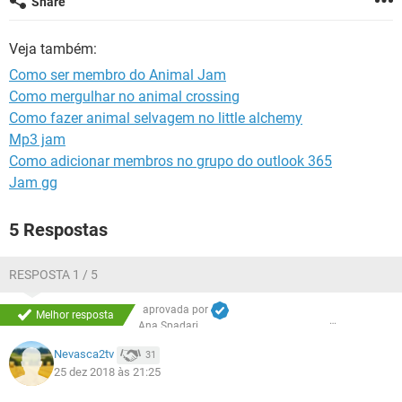
Share
GUIA DE COMPRAS
Veja também:
Como ser membro do Animal Jam
Como mergulhar no animal crossing
Como fazer animal selvagem no little alchemy
Mp3 jam
Como adicionar membros no grupo do outlook 365
Jam gg
5 Respostas
RESPOSTA 1 / 5
aprovada por
Melhor resposta
Ana Spadari
Nevasca2tv
31
25 dez 2018 às 21:25