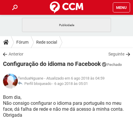
MENU
INÍCIO
JOGOS
WHATSAPP
DICAS
Fórum
Rede social
CELULAR
FACEBOOK
JOGOS
WHATSAPP
DOWNLOADS
Anterior
Seguinte
OUTLOOK
EXCEL
CELULAR
FACEBOOK
Configuração do idioma no Facebook
INSTAGRAM
JOGOS
GMAIL
WHATSAPP
Fechado
FÓRUM
OUTLOOK
EXCEL
GUIA DE COMPRAS
CELULAR
FACEBOOK
TenduaNguane
- Atualizado em 6 ago 2018 às 04:59
INSTAGRAM
JOGOS
GMAIL
WHATSAPP
GLOSSÁRIO
Perfil bloqueado -
6 ago 2018 às 05:01
OUTLOOK
EXCEL
GUIA DE COMPRAS
CELULAR
FACEBOOK
INSTAGRAM
JOGOS
GMAIL
WHATSAPP
Bom dia,
OUTLOOK
EXCEL
Não consigo configurar o idioma para português no meu
GUIA DE COMPRAS
CELULAR
FACEBOOK
face, dá falha de rede e não me dá acesso à minha conta.
INSTAGRAM
GMAIL
Obrigada
OUTLOOK
EXCEL
GUIA DE COMPRAS
INSTAGRAM
GMAIL