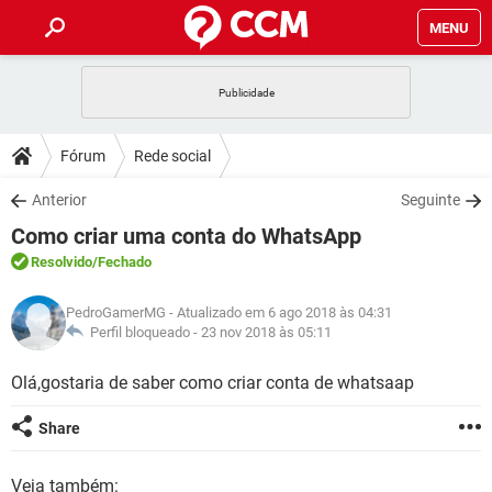
MENU
INÍCIO
JOGOS
WHATSAPP
DICAS
Fórum
Rede social
CELULAR
FACEBOOK
JOGOS
WHATSAPP
DOWNLOADS
Anterior
Seguinte
OUTLOOK
EXCEL
CELULAR
FACEBOOK
Como criar uma conta do WhatsApp
INSTAGRAM
JOGOS
GMAIL
WHATSAPP
FÓRUM
OUTLOOK
EXCEL
Resolvido
/Fechado
GUIA DE COMPRAS
CELULAR
FACEBOOK
INSTAGRAM
JOGOS
GMAIL
WHATSAPP
GLOSSÁRIO
OUTLOOK
PedroGamerMG
- Atualizado em 6 ago 2018 às 04:31
EXCEL
GUIA DE COMPRAS
CELULAR
FACEBOOK
Perfil bloqueado -
23 nov 2018 às 05:11
INSTAGRAM
JOGOS
GMAIL
WHATSAPP
OUTLOOK
EXCEL
Olá,gostaria de saber como criar conta de whatsaap
GUIA DE COMPRAS
CELULAR
FACEBOOK
INSTAGRAM
GMAIL
OUTLOOK
EXCEL
Share
GUIA DE COMPRAS
INSTAGRAM
GMAIL
Veja também: