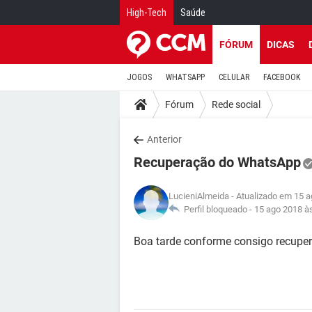
High-Tech
Saúde
FÓRUM
DICAS
JOGOS
WHATSAPP
CELULAR
FACEBOOK
Fórum
Rede social
Anterior
Recuperação do WhatsApp
LucieniAlmeida
- Atualizado em 15 a
Perfil bloqueado -
15 ago 2018 à
Boa tarde conforme consigo recuper