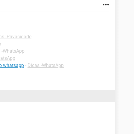
as -Privacidade
p
s -WhatsApp
hatsApp
o whatsapp
-
Dicas -WhatsApp