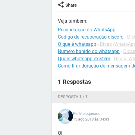
Share
Veja também:
Recuperação do WhatsApp
Codigo de recuperação discord
-
Dic
O que é whatsapp
-
Dicas -WhatsAp
Numero banido do whatsapp
-
Dica
Quais whatsapp existem
-
Dicas -W
Como tirar duração de mensagem d
1 Respostas
RESPOSTA 1 / 1
Perfil bloqueado
15 ago 2018 às 04:43
Oi