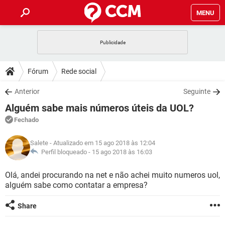
MENU
INÍCIO
JOGOS
WHATSAPP
DICAS
Fórum
Rede social
CELULAR
FACEBOOK
JOGOS
WHATSAPP
DOWNLOADS
Anterior
Seguinte
OUTLOOK
EXCEL
CELULAR
FACEBOOK
Alguém sabe mais números úteis da UOL?
INSTAGRAM
JOGOS
GMAIL
WHATSAPP
FÓRUM
OUTLOOK
EXCEL
Fechado
GUIA DE COMPRAS
CELULAR
FACEBOOK
INSTAGRAM
JOGOS
GMAIL
WHATSAPP
GLOSSÁRIO
OUTLOOK
Salete
- Atualizado em 15 ago 2018 às 12:04
EXCEL
GUIA DE COMPRAS
CELULAR
FACEBOOK
Perfil bloqueado -
15 ago 2018 às 16:03
INSTAGRAM
JOGOS
GMAIL
WHATSAPP
OUTLOOK
EXCEL
Olá, andei procurando na net e não achei muito numeros uol,
GUIA DE COMPRAS
CELULAR
FACEBOOK
alguém sabe como contatar a empresa?
INSTAGRAM
GMAIL
OUTLOOK
EXCEL
GUIA DE COMPRAS
Share
INSTAGRAM
GMAIL