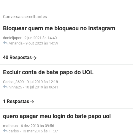
Conversas semelhantes
Bloquear quem me bloqueou no Instagram
danieljapor
-
2 jun 2021 às 14:40
Amanda
-
9 out 2023 às 14:59
40 Respostas
Excluir conta de bate papo do UOL
Carlos_3699
-
9 jul 2019 às 12:18
ninha25
-
10 jul 2019 às 06:41
1 Respostas
quero apagar meu login do bate papo uol
matheus
-
6 dez 2013 às 09:56
carlos
-
13 mar 2015 às 11:37