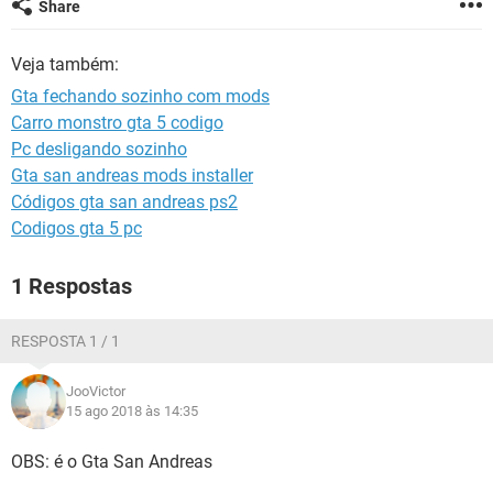
Share
GUIA DE COMPRAS
Veja também:
Gta fechando sozinho com mods
Carro monstro gta 5 codigo
Pc desligando sozinho
Gta san andreas mods installer
Códigos gta san andreas ps2
Codigos gta 5 pc
1 Respostas
RESPOSTA 1 / 1
JooVictor
15 ago 2018 às 14:35
OBS: é o Gta San Andreas