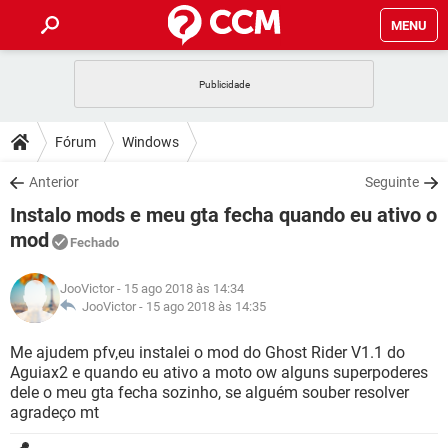
MENU
INÍCIO
JOGOS
WHATSAPP
DICAS
Fórum
Windows
CELULAR
FACEBOOK
JOGOS
WHATSAPP
DOWNLOADS
Anterior
Seguinte
OUTLOOK
EXCEL
CELULAR
FACEBOOK
Instalo mods e meu gta fecha quando eu ativo o
INSTAGRAM
JOGOS
GMAIL
WHATSAPP
FÓRUM
OUTLOOK
EXCEL
mod
Fechado
GUIA DE COMPRAS
CELULAR
FACEBOOK
INSTAGRAM
JOGOS
GMAIL
WHATSAPP
GLOSSÁRIO
OUTLOOK
EXCEL
JooVictor
- 15 ago 2018 às 14:34
GUIA DE COMPRAS
CELULAR
FACEBOOK
JooVictor -
15 ago 2018 às 14:35
INSTAGRAM
JOGOS
GMAIL
WHATSAPP
OUTLOOK
EXCEL
Me ajudem pfv,eu instalei o mod do Ghost Rider V1.1 do
GUIA DE COMPRAS
CELULAR
FACEBOOK
INSTAGRAM
GMAIL
Aguiax2 e quando eu ativo a moto ow alguns superpoderes
OUTLOOK
EXCEL
dele o meu gta fecha sozinho, se alguém souber resolver
GUIA DE COMPRAS
agradeço mt
INSTAGRAM
GMAIL