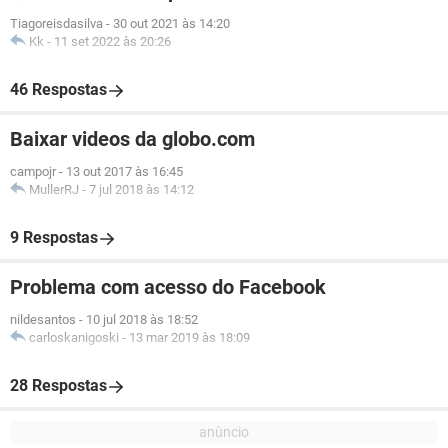
Tiagoreisdasilva
-
30 out 2021 às 14:20
Kk
-
11 set 2022 às 20:26
46 Respostas
Baixar videos da globo.com
campojr
-
13 out 2017 às 16:45
MullerRJ
-
7 jul 2018 às 14:12
9 Respostas
Problema com acesso do Facebook
nildesantos
-
10 jul 2018 às 18:52
carloskanigoski
-
13 mar 2019 às 18:09
28 Respostas