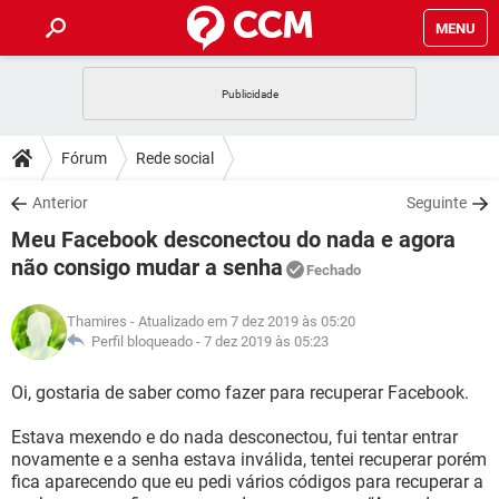
MENU
INÍCIO
JOGOS
WHATSAPP
DICAS
Fórum
Rede social
CELULAR
FACEBOOK
JOGOS
WHATSAPP
DOWNLOADS
Anterior
Seguinte
OUTLOOK
EXCEL
CELULAR
FACEBOOK
Meu Facebook desconectou do nada e agora
INSTAGRAM
JOGOS
GMAIL
WHATSAPP
FÓRUM
OUTLOOK
EXCEL
não consigo mudar a senha
Fechado
GUIA DE COMPRAS
CELULAR
FACEBOOK
INSTAGRAM
JOGOS
GMAIL
WHATSAPP
GLOSSÁRIO
OUTLOOK
EXCEL
Thamires
- Atualizado em 7 dez 2019 às 05:20
GUIA DE COMPRAS
CELULAR
FACEBOOK
Perfil bloqueado -
7 dez 2019 às 05:23
INSTAGRAM
JOGOS
GMAIL
WHATSAPP
OUTLOOK
EXCEL
Oi, gostaria de saber como fazer para recuperar Facebook.
GUIA DE COMPRAS
CELULAR
FACEBOOK
INSTAGRAM
GMAIL
OUTLOOK
EXCEL
Estava mexendo e do nada desconectou, fui tentar entrar
GUIA DE COMPRAS
novamente e a senha estava inválida, tentei recuperar porém
INSTAGRAM
GMAIL
fica aparecendo que eu pedi vários códigos para recuperar a