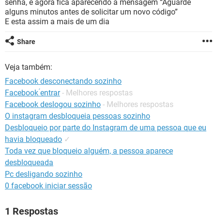
senha, e agora fica aparecendo a mensagem “Aguarde
GUIA DE COMPRAS
alguns minutos antes de solicitar um novo código”
E esta assim a mais de um dia
Share
Veja também:
Facebook desconectando sozinho
Facebook ́entrar
- Melhores respostas
Facebook deslogou sozinho
- Melhores respostas
O instagram desbloqueia pessoas sozinho
Desbloqueio por parte do Instagram de uma pessoa que eu
havia bloqueado
✓
Toda vez que bloqueio alguém, a pessoa aparece
desbloqueada
Pc desligando sozinho
0 facebook iniciar sessão
1 Respostas