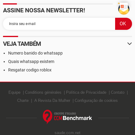
ASSINE NOSSA NEWSLETTER!
VEJA TAMBÉM
Numero banido do whatsapp
Quais whatsapp existem
Resgatar codigo roblox
Equipe
Conditions générales
Política de Privacidade
Contato
Charte
A Revista Da Mulher
Configuração de cookies
saude.ccm.net