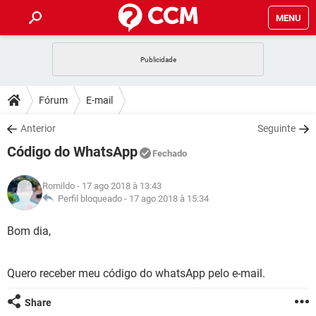
MENU
INÍCIO
JOGOS
WHATSAPP
DICAS
Fórum
E-mail
CELULAR
FACEBOOK
JOGOS
WHATSAPP
DOWNLOADS
Anterior
Seguinte
OUTLOOK
EXCEL
CELULAR
FACEBOOK
Código do WhatsApp
INSTAGRAM
JOGOS
GMAIL
WHATSAPP
Fechado
FÓRUM
OUTLOOK
EXCEL
GUIA DE COMPRAS
CELULAR
FACEBOOK
Romildo
- 17 ago 2018 à 13:43
INSTAGRAM
JOGOS
GMAIL
WHATSAPP
GLOSSÁRIO
Perfil bloqueado -
17 ago 2018 à 15:34
OUTLOOK
EXCEL
GUIA DE COMPRAS
CELULAR
FACEBOOK
INSTAGRAM
JOGOS
GMAIL
WHATSAPP
Bom dia,
OUTLOOK
EXCEL
GUIA DE COMPRAS
CELULAR
FACEBOOK
INSTAGRAM
GMAIL
Quero receber meu código do whatsApp pelo e-mail.
OUTLOOK
EXCEL
GUIA DE COMPRAS
INSTAGRAM
GMAIL
Share