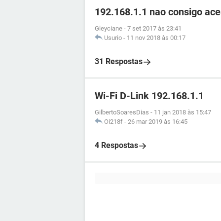
192.168.1.1 nao consigo ace
Gleyciane
-
7 set 2017 às 23:41
Usurio
-
11 nov 2018 às 00:17
31 Respostas
Wi-Fi D-Link 192.168.1.1
GilbertoSoaresDias
-
11 jan 2018 às 15:47
Oi218f
-
26 mar 2019 às 16:45
4 Respostas