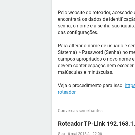
Pelo website do roteador, acessado
encontrará os dados de identificaçã
senha, o nome e a senha são iguais:
das configurações.
Para alterar o nome de usuário e s
Sistema) > Password (Senha) no men
campos apropriados o novo nome e 
devem conter espaços nem exceder 1
maiúsculas e minúsculas.
Veja o procedimento para isso:
http
roteador
Conversas semelhantes
Roteador TP-Link 192.168.1
Geo
-
6 mai 2018 às 22:06