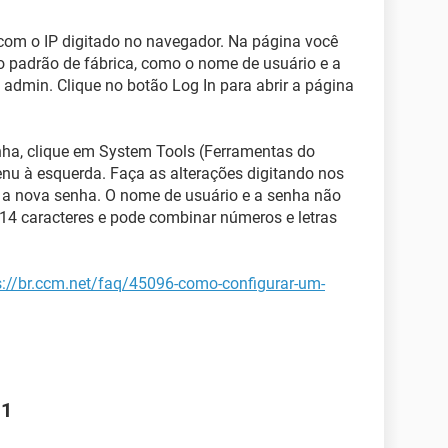
 com o IP digitado no navegador. Na página você
o padrão de fábrica, como o nome de usuário e a
 admin. Clique no botão Log In para abrir a página
enha, clique em System Tools (Ferramentas do
u à esquerda. Faça as alterações digitando nos
a nova senha. O nome de usuário e a senha não
4 caracteres e pode combinar números e letras
s://br.ccm.net/faq/45096-como-configurar-um-
.1