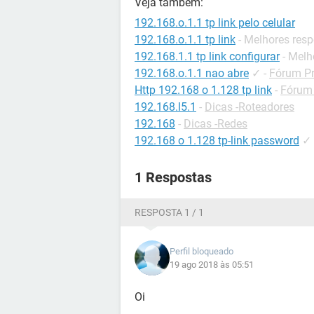
Veja também:
192.168.o.1.1 tp link pelo celular
192.168.o.1.1 tp link
- Melhores res
192.168.1.1 tp link configurar
- Melh
192.168.o.1.1 nao abre
✓
-
Fórum Pr
Http 192.168 o 1.128 tp link
-
Fórum 
192.168.l5.1
-
Dicas -Roteadores
192.168
-
Dicas -Redes
192.168 o 1.128 tp-link password
✓
1 Respostas
RESPOSTA 1 / 1
Perfil bloqueado
19 ago 2018 às 05:51
Oi