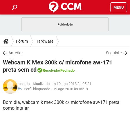
MENU
INÍCIO
JOGOS
WHATSAPP
DICAS
Fórum
Hardware
CELULAR
FACEBOOK
JOGOS
WHATSAPP
DOWNLOADS
Anterior
Seguinte
OUTLOOK
EXCEL
CELULAR
FACEBOOK
Webcam K Mex 300k c/ microfone aw-171
INSTAGRAM
JOGOS
GMAIL
WHATSAPP
FÓRUM
OUTLOOK
EXCEL
preta sem cd
Resolvido
/Fechado
GUIA DE COMPRAS
CELULAR
FACEBOOK
INSTAGRAM
JOGOS
GMAIL
WHATSAPP
GLOSSÁRIO
OUTLOOK
EXCEL
ronaldo
- Atualizado em 19 ago 2018 às 05:21
GUIA DE COMPRAS
CELULAR
FACEBOOK
Perfil bloqueado -
19 ago 2018 às 05:19
INSTAGRAM
JOGOS
GMAIL
WHATSAPP
OUTLOOK
EXCEL
Bom dia, webcam k mex 300k c/ microfone aw-171 preta
GUIA DE COMPRAS
CELULAR
FACEBOOK
INSTAGRAM
GMAIL
como intalar
OUTLOOK
EXCEL
GUIA DE COMPRAS
INSTAGRAM
GMAIL