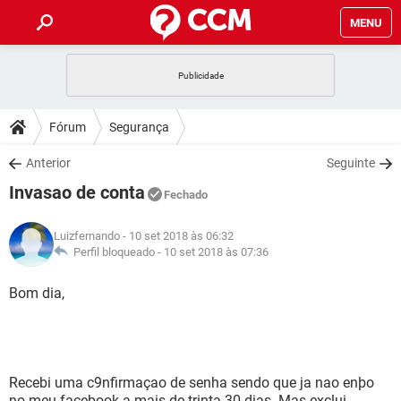
MENU
INÍCIO
JOGOS
WHATSAPP
DICAS
Fórum
Segurança
CELULAR
FACEBOOK
JOGOS
WHATSAPP
DOWNLOADS
Anterior
Seguinte
OUTLOOK
EXCEL
CELULAR
FACEBOOK
Invasao de conta
INSTAGRAM
JOGOS
GMAIL
WHATSAPP
Fechado
FÓRUM
OUTLOOK
EXCEL
GUIA DE COMPRAS
CELULAR
FACEBOOK
Luizfernando
- 10 set 2018 às 06:32
INSTAGRAM
JOGOS
GMAIL
WHATSAPP
GLOSSÁRIO
Perfil bloqueado -
10 set 2018 às 07:36
OUTLOOK
EXCEL
GUIA DE COMPRAS
CELULAR
FACEBOOK
INSTAGRAM
JOGOS
GMAIL
WHATSAPP
Bom dia,
OUTLOOK
EXCEL
GUIA DE COMPRAS
CELULAR
FACEBOOK
INSTAGRAM
GMAIL
OUTLOOK
EXCEL
GUIA DE COMPRAS
INSTAGRAM
GMAIL
Recebi uma c9nfirmaçao de senha sendo que ja nao enþo
no meu facebook a mais de trinta 30 dias. Mas exclui