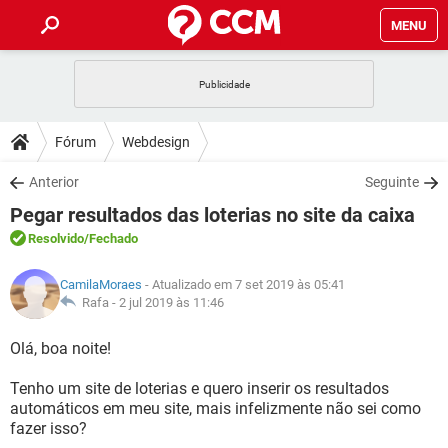
MENU
INÍCIO
JOGOS
WHATSAPP
DICAS
Fórum
Webdesign
CELULAR
FACEBOOK
JOGOS
WHATSAPP
DOWNLOADS
Anterior
Seguinte
OUTLOOK
EXCEL
CELULAR
FACEBOOK
Pegar resultados das loterias no site da caixa
INSTAGRAM
JOGOS
GMAIL
WHATSAPP
FÓRUM
OUTLOOK
EXCEL
Resolvido
/Fechado
GUIA DE COMPRAS
CELULAR
FACEBOOK
INSTAGRAM
JOGOS
GMAIL
WHATSAPP
GLOSSÁRIO
OUTLOOK
CamilaMoraes
- Atualizado em 7 set 2019 às 05:41
EXCEL
GUIA DE COMPRAS
CELULAR
FACEBOOK
Rafa -
2 jul 2019 às 11:46
INSTAGRAM
JOGOS
GMAIL
WHATSAPP
OUTLOOK
EXCEL
Olá, boa noite!
GUIA DE COMPRAS
CELULAR
FACEBOOK
INSTAGRAM
GMAIL
Tenho um site de loterias e quero inserir os resultados
OUTLOOK
EXCEL
GUIA DE COMPRAS
automáticos em meu site, mais infelizmente não sei como
INSTAGRAM
GMAIL
fazer isso?