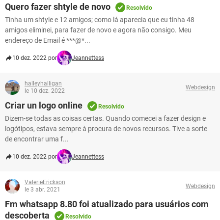
GUIA DE COMPRAS
Quero fazer shtyle de novo
Resolvido
Tinha um shtyle e 12 amigos; como lá aparecia que eu tinha 48
amigos eliminei, para fazer de novo e agora não consigo. Meu
endereço de Email é ***@*...
10 dez. 2022 por
Jeannettess
halleyhalligan
Webdesign
le 10 dez. 2022
Criar un logo online
Resolvido
Dizem-se todas as coisas certas. Quando comecei a fazer design e
logótipos, estava sempre à procura de novos recursos. Tive a sorte
de encontrar uma f...
10 dez. 2022 por
Jeannettess
ValerieErickson
Webdesign
le 3 abr. 2021
Fm whatsapp 8.80 foi atualizado para usuários com
descoberta
Resolvido