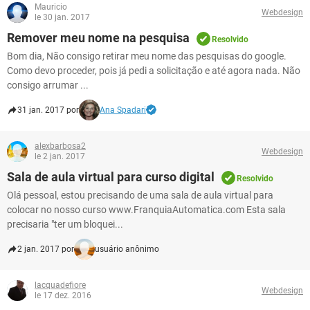
Mauricio
Webdesign
le 30 jan. 2017
Remover meu nome na pesquisa
Resolvido
Bom dia, Não consigo retirar meu nome das pesquisas do google.
Como devo proceder, pois já pedi a solicitação e até agora nada. Não
consigo arrumar ...
31 jan. 2017 por
Ana Spadari
alexbarbosa2
Webdesign
le 2 jan. 2017
Sala de aula virtual para curso digital
Resolvido
Olá pessoal, estou precisando de uma sala de aula virtual para
colocar no nosso curso www.FranquiaAutomatica.com Esta sala
precisaria "ter um bloquei...
2 jan. 2017 por
usuário anônimo
lacquadefiore
Webdesign
le 17 dez. 2016