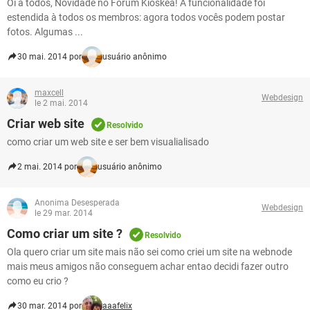
Oi a todos, Novidade no Fórum Kioskea! A funcionalidade foi
estendida à todos os membros: agora todos vocês podem postar
fotos. Algumas ...
30 mai. 2014 por
usuário anônimo
maxcell
Webdesign
le 2 mai. 2014
Criar web site
Resolvido
como criar um web site e ser bem visualialisado
2 mai. 2014 por
usuário anônimo
Anonima Desesperada
Webdesign
le 29 mar. 2014
Como criar um site ?
Resolvido
Ola quero criar um site mais não sei como criei um site na webnode
mais meus amigos não conseguem achar entao decidi fazer outro
como eu crio ?
30 mar. 2014 por
aaafelix