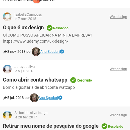
IsabellaCamposs
Webdesign
le 7 nov. 2018
O que é ux design
Resolvido
Oi COMO POSSO APLICAR NA MINHA EMPRESA?
https://www.udemy.com/ux-design/
8 nov. 2018 por
Ana Spadari
Juraydasilva
Webdesign
le 5 jul. 2018
Como abrir conta whatsapp
Resolvido
Bom dia gostaria de abri conta watzapp
5 jul. 2018 por
Ana Spadari
Sr. lacilde silva braga
Webdesign
le 20 fev. 2017
Retirar meu nome de pesquisa do google
Resolvido