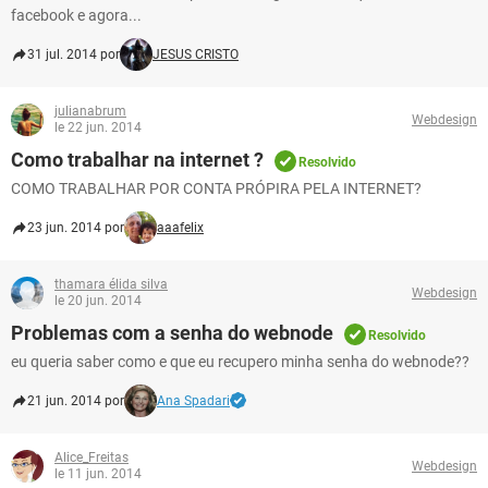
facebook e agora...
31 jul. 2014 por
JESUS CRISTO
julianabrum
Webdesign
le 22 jun. 2014
Como trabalhar na internet ?
Resolvido
COMO TRABALHAR POR CONTA PRÓPIRA PELA INTERNET?
23 jun. 2014 por
aaafelix
thamara élida silva
Webdesign
le 20 jun. 2014
Problemas com a senha do webnode
Resolvido
eu queria saber como e que eu recupero minha senha do webnode??
21 jun. 2014 por
Ana Spadari
Alice_Freitas
Webdesign
le 11 jun. 2014