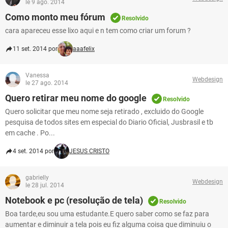
le 9 ago. 2014
Como monto meu fórum
Resolvido
cara apareceu esse lixo aqui e n tem como criar um forum ?
11 set. 2014 por
aaafelix
Vanessa
Webdesign
le 27 ago. 2014
Quero retirar meu nome do google
Resolvido
Quero solicitar que meu nome seja retirado , excluido do Google
pesquisa de todos sites em especial do Diario Oficial, Jusbrasil e tb
em cache . Po...
4 set. 2014 por
JESUS CRISTO
gabrielly
Webdesign
le 28 jul. 2014
Notebook e pc (resolução de tela)
Resolvido
Boa tarde,eu sou uma estudante.E quero saber como se faz para
aumentar e diminuir a tela pois eu fiz alguma coisa que diminuiu o