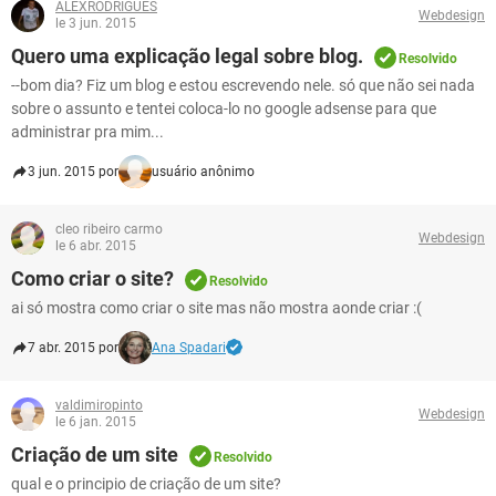
ALEXRODRIGUES
Webdesign
le 3 jun. 2015
Quero uma explicação legal sobre blog.
Resolvido
--bom dia? Fiz um blog e estou escrevendo nele. só que não sei nada
sobre o assunto e tentei coloca-lo no google adsense para que
administrar pra mim...
3 jun. 2015 por
usuário anônimo
cleo ribeiro carmo
Webdesign
le 6 abr. 2015
Como criar o site?
Resolvido
ai só mostra como criar o site mas não mostra aonde criar :(
7 abr. 2015 por
Ana Spadari
valdimiropinto
Webdesign
le 6 jan. 2015
Criação de um site
Resolvido
qual e o principio de criação de um site?