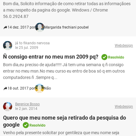
Bom dia, Solicito informação de como retirar todas as informaçãoes
a meu respeito da pagina do google. Windows / Chrome
56.0.2924.87
14 dez. 2017 por
Margarida frechiani poubel
já to fikando nervosa
Webdesign
le 25 jul. 2009
Ñ consigo entrar no meu msn 2009 pq?
Resolvido
Bom dia,eu preciso de ajuda!!!!! Já tem uma semana q ñ consigo
entrar no meu msn.No meu curso eu entro de boa só q em outros
computadores ñ .Sempre q...
18 out. 2017 por
Não
Berenice Bosso
Webdesign
le 2 jan. 2014
Quero que meu nome seja retirado da pesquisa do
google
Resolvido
Venho pela presente solicitar por gentileza que meu nome seja