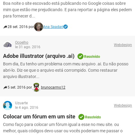
Boa noite o site escovado está publicando no Google coisas sobre
mim que estão me prejudicando. E para reportar a página eles pedem
para fornecer d...
28 set. 2016 por
Ana Spadari
Ocoelho
Webdesign
le 31 ago. 2016
Adobe illustrator (arquivo .ai)
Resolvido
Bom dia, Eu tenho um problema com meu arquivo .ai. Eu não posso
abri-lo. Diz-se que o arquivo está corrompido. Como restaurar
arquivo illustrator...
5 set. 2016 por
brunocarmo12
Uzuarte
Webdesign
le 4 ago. 2016
Colocar um fórum em um site
Resolvido
Como faço para colocar um fórum igual a esse no meu site. ou
melhor, quais códigos devo usar ou vocês poderiam me passar o