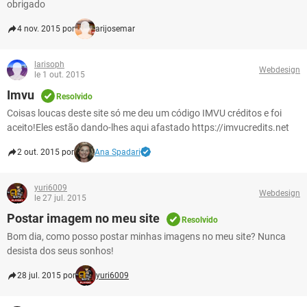
obrigado
4 nov. 2015 por
arijosemar
larisoph
Webdesign
le 1 out. 2015
Imvu
Resolvido
Coisas loucas deste site só me deu um código IMVU créditos e foi
aceito!Eles estão dando-lhes aqui afastado https://imvucredits.net
2 out. 2015 por
Ana Spadari
yuri6009
Webdesign
le 27 jul. 2015
Postar imagem no meu site
Resolvido
Bom dia, como posso postar minhas imagens no meu site? Nunca
desista dos seus sonhos!
28 jul. 2015 por
yuri6009