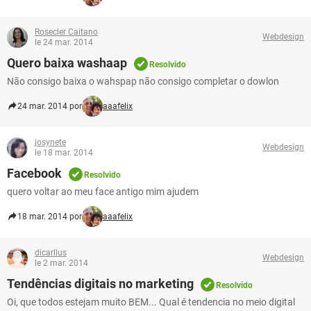
Rosecler Caitano
Webdesign
le 24 mar. 2014
Quero baixa washaap
Resolvido
Não consigo baixa o wahspap não consigo completar o dowlon
24 mar. 2014 por
aaafelix
josynete
Webdesign
le 18 mar. 2014
Facebook
Resolvido
quero voltar ao meu face antigo mim ajudem
18 mar. 2014 por
aaafelix
dicarllus
Webdesign
le 2 mar. 2014
Tendências digitais no marketing
Resolvido
Oi, que todos estejam muito BEM... Qual é tendencia no meio digital