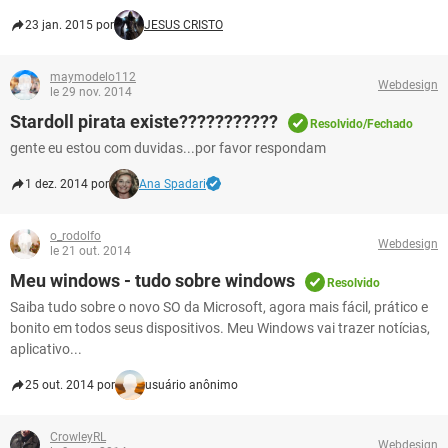
23 jan. 2015 por
JESUS CRISTO
maymodelo112
Webdesign
le 29 nov. 2014
Stardoll pirata existe???????????
Resolvido/Fechado
gente eu estou com duvidas...por favor respondam
1 dez. 2014 por
Ana Spadari
o_rodolfo
Webdesign
le 21 out. 2014
Meu windows - tudo sobre windows
Resolvido
Saiba tudo sobre o novo SO da Microsoft, agora mais fácil, prático e
bonito em todos seus dispositivos. Meu Windows vai trazer notícias,
aplicativo...
25 out. 2014 por
usuário anônimo
CrowleyRL
Webdesign