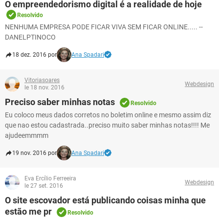
O empreendedorismo digital é a realidade de hoje
Resolvido
NENHUMA EMPRESA PODE FICAR VIVA SEM FICAR ONLINE..... --
DANELPTINOCO
18 dez. 2016 por
Ana Spadari
Vitoriasoares
Webdesign
le 18 nov. 2016
Preciso saber minhas notas
Resolvido
Eu coloco meus dados corretos no boletim online e mesmo assim diz
que nao estou cadastrada..preciso muito saber minhas notas!!!! Me
ajudeemmmm
19 nov. 2016 por
Ana Spadari
Eva Ercílio Ferreeira
Webdesign
le 27 set. 2016
O site escovador está publicando coisas minha que
estão me pr
Resolvido