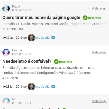
Paulo
Webdesign
le 30 abr. 2016
Quero tirar meu nome da página google
Resolvido
Bom dia, SP Paulo Roberto serranoni Configuração: iPhone / Chrome
50.0.2661.89
30 abr. 2016 por
Ana Spadari
Leomar
Webdesign
le 22 jan. 2016
Needseletro é confiável?
Resolvido
Bom dia, Aguem sabe me informar se a needseletro é um site
confiável de compras? Configuração: Windows 7 / Chrome
47.0.2526.111
23 jan. 2016 por
Ana Spadari
fco
Webdesign
le 19 jan. 2016