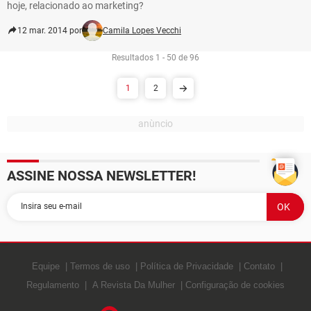
hoje, relacionado ao marketing?
12 mar. 2014 por
Camila Lopes Vecchi
Resultados 1 - 50 de 96
1
2
ASSINE NOSSA NEWSLETTER!
Equipe
Termos de uso
Política de Privacidade
Contato
Regulamento
A Revista Da Mulher
Configuração de cookies