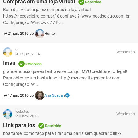
Compras em uma loja virtual
Resolvido
Bom dia, Alguém já fez compras na loja virtual
https://needseletro.com.br/ é confiável? ´www.needseletro.com.br
Configuração: Windows 7 / Fi...
21 jan. 2016 por
Hunter
oi
Webdesign
le 17 jan. 2016
Imvu
Resolvido
grande notícia que eu tenho esse código IMVU créditos e foi legal!
Para obter-se um basta ir ao http://imvucreditsgenerator.com
Configuração: W...
17 jan. 2016 por
Ana Spadari
webstes
Webdesign
le 3 nov. 2015
Link para ios
Resolvido
boa tarde! como faço para tirar uma barra sem quebrar o link?