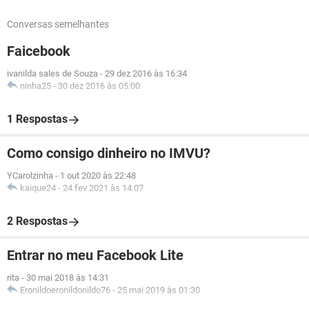
Conversas semelhantes
Faicebook
ivanilda sales de Souza
-
29 dez 2016 às 16:34
ninha25
-
30 dez 2016 às 05:00
1 Respostas
Como consigo dinheiro no IMVU?
YCarolzinha
-
1 out 2020 às 22:48
kaique24
-
24 fev 2021 às 14:07
2 Respostas
Entrar no meu Facebook Lite
rita
-
30 mai 2018 às 14:31
Eronildoeronildonildo76
-
25 mai 2019 às 01:30