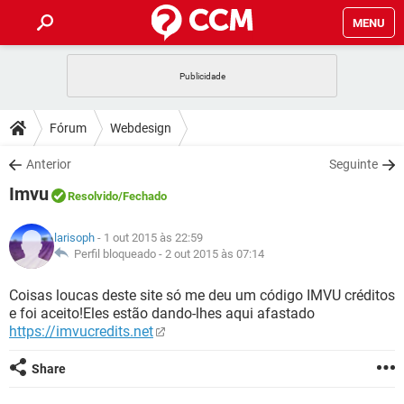
MENU
INÍCIO
JOGOS
WHATSAPP
DICAS
Fórum
Webdesign
CELULAR
FACEBOOK
JOGOS
WHATSAPP
DOWNLOADS
Anterior
Seguinte
OUTLOOK
EXCEL
CELULAR
FACEBOOK
Imvu
INSTAGRAM
JOGOS
GMAIL
WHATSAPP
Resolvido
/Fechado
FÓRUM
OUTLOOK
EXCEL
GUIA DE COMPRAS
CELULAR
FACEBOOK
larisoph
- 1 out 2015 às 22:59
INSTAGRAM
JOGOS
GMAIL
WHATSAPP
GLOSSÁRIO
Perfil bloqueado -
2 out 2015 às 07:14
OUTLOOK
EXCEL
GUIA DE COMPRAS
CELULAR
FACEBOOK
INSTAGRAM
JOGOS
GMAIL
WHATSAPP
Coisas loucas deste site só me deu um código IMVU créditos
OUTLOOK
EXCEL
e foi aceito!Eles estão dando-lhes aqui afastado
GUIA DE COMPRAS
CELULAR
FACEBOOK
https://imvucredits.net
INSTAGRAM
GMAIL
OUTLOOK
EXCEL
GUIA DE COMPRAS
Share
INSTAGRAM
GMAIL