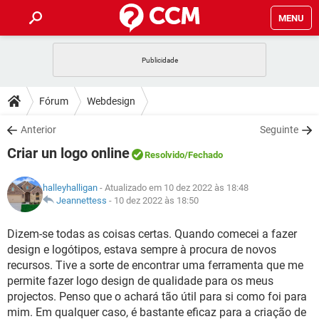
MENU
INÍCIO
JOGOS
WHATSAPP
DICAS
Fórum
Webdesign
CELULAR
FACEBOOK
JOGOS
WHATSAPP
DOWNLOADS
Anterior
Seguinte
OUTLOOK
EXCEL
CELULAR
FACEBOOK
Criar un logo online
INSTAGRAM
JOGOS
GMAIL
WHATSAPP
Resolvido
/Fechado
FÓRUM
OUTLOOK
EXCEL
GUIA DE COMPRAS
CELULAR
FACEBOOK
halleyhalligan
- Atualizado em 10 dez 2022 às 18:48
INSTAGRAM
JOGOS
GMAIL
WHATSAPP
GLOSSÁRIO
Jeannettess
-
10 dez 2022 às 18:50
OUTLOOK
EXCEL
GUIA DE COMPRAS
CELULAR
FACEBOOK
INSTAGRAM
JOGOS
GMAIL
WHATSAPP
Dizem-se todas as coisas certas. Quando comecei a fazer
OUTLOOK
EXCEL
design e logótipos, estava sempre à procura de novos
GUIA DE COMPRAS
CELULAR
FACEBOOK
INSTAGRAM
GMAIL
recursos. Tive a sorte de encontrar uma ferramenta que me
OUTLOOK
EXCEL
permite fazer logo design de qualidade para os meus
GUIA DE COMPRAS
projectos. Penso que o achará tão útil para si como foi para
INSTAGRAM
GMAIL
mim. Em qualquer caso, é bastante eficaz para a criação de