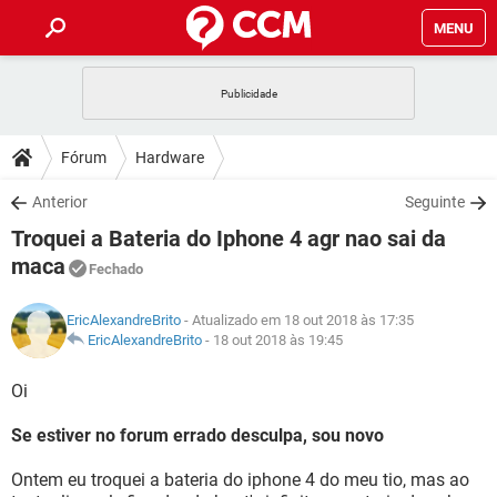
MENU
INÍCIO
JOGOS
WHATSAPP
DICAS
Fórum
Hardware
CELULAR
FACEBOOK
JOGOS
WHATSAPP
DOWNLOADS
Anterior
Seguinte
OUTLOOK
EXCEL
CELULAR
FACEBOOK
Troquei a Bateria do Iphone 4 agr nao sai da
INSTAGRAM
JOGOS
GMAIL
WHATSAPP
FÓRUM
OUTLOOK
EXCEL
maca
Fechado
GUIA DE COMPRAS
CELULAR
FACEBOOK
INSTAGRAM
JOGOS
GMAIL
WHATSAPP
GLOSSÁRIO
OUTLOOK
EXCEL
EricAlexandreBrito
- Atualizado em 18 out 2018 às 17:35
GUIA DE COMPRAS
CELULAR
FACEBOOK
EricAlexandreBrito
-
18 out 2018 às 19:45
INSTAGRAM
JOGOS
GMAIL
WHATSAPP
OUTLOOK
EXCEL
Oi
GUIA DE COMPRAS
CELULAR
FACEBOOK
INSTAGRAM
GMAIL
OUTLOOK
EXCEL
Se estiver no forum errado desculpa, sou novo
GUIA DE COMPRAS
INSTAGRAM
GMAIL
Ontem eu troquei a bateria do iphone 4 do meu tio, mas ao