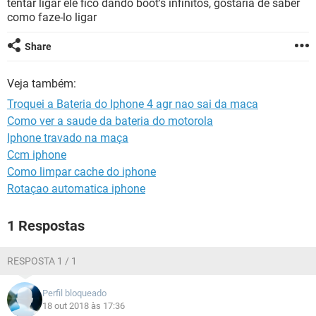
tentar ligar ele fico dando boot's infinitos, gostaria de saber
GUIA DE COMPRAS
como faze-lo ligar
Share
Veja também:
Troquei a Bateria do Iphone 4 agr nao sai da maca
Como ver a saude da bateria do motorola
Iphone travado na maça
Ccm iphone
Como limpar cache do iphone
Rotaçao automatica iphone
1 Respostas
RESPOSTA 1 / 1
Perfil bloqueado
18 out 2018 às 17:36