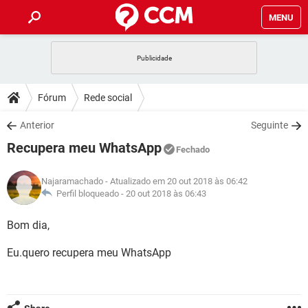
MENU
INÍCIO
JOGOS
WHATSAPP
DICAS
Fórum
Rede social
CELULAR
FACEBOOK
JOGOS
WHATSAPP
DOWNLOADS
Anterior
Seguinte
OUTLOOK
EXCEL
CELULAR
FACEBOOK
Recupera meu WhatsApp
INSTAGRAM
JOGOS
GMAIL
WHATSAPP
Fechado
FÓRUM
OUTLOOK
EXCEL
GUIA DE COMPRAS
CELULAR
FACEBOOK
Najaramachado
- Atualizado em 20 out 2018 às 06:42
INSTAGRAM
JOGOS
GMAIL
WHATSAPP
GLOSSÁRIO
Perfil bloqueado -
20 out 2018 às 06:43
OUTLOOK
EXCEL
GUIA DE COMPRAS
CELULAR
FACEBOOK
INSTAGRAM
JOGOS
GMAIL
WHATSAPP
Bom dia,
OUTLOOK
EXCEL
GUIA DE COMPRAS
CELULAR
FACEBOOK
Eu.quero recupera meu WhatsApp
INSTAGRAM
GMAIL
OUTLOOK
EXCEL
GUIA DE COMPRAS
INSTAGRAM
GMAIL