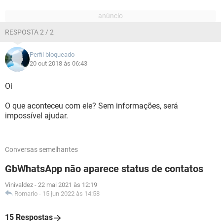
RESPOSTA 2 / 2
Perfil bloqueado
20 out 2018 às 06:43
Oi
O que aconteceu com ele? Sem informações, será
impossível ajudar.
Conversas semelhantes
GbWhatsApp não aparece status de contatos
Vinivaldez
-
22 mai 2021 às 12:19
Romario
-
15 jun 2022 às 14:58
15 Respostas