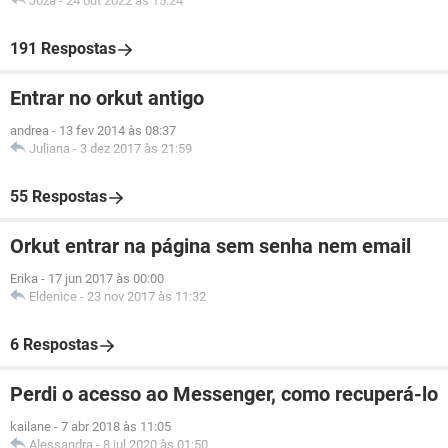
Joza
-
24 out 2022 às 15:24
191 Respostas
Entrar no orkut antigo
andrea
-
13 fev 2014 às 08:37
Juliana
-
3 dez 2017 às 21:59
55 Respostas
Orkut entrar na página sem senha nem email
Erika
-
17 jun 2017 às 00:00
Eldenice
-
23 nov 2017 às 11:32
6 Respostas
Perdi o acesso ao Messenger, como recuperá-lo
kailane
-
7 abr 2018 às 11:05
Alessandra
-
8 jul 2020 às 01:50