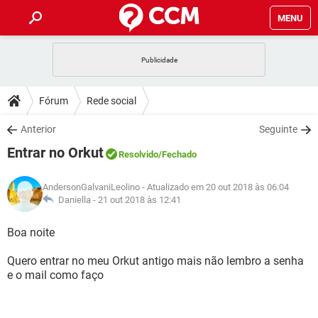
MENU
INÍCIO
JOGOS
WHATSAPP
DICAS
Fórum
Rede social
CELULAR
FACEBOOK
JOGOS
WHATSAPP
DOWNLOADS
Anterior
Seguinte
OUTLOOK
EXCEL
CELULAR
FACEBOOK
Entrar no Orkut
INSTAGRAM
JOGOS
GMAIL
WHATSAPP
Resolvido
/Fechado
FÓRUM
OUTLOOK
EXCEL
GUIA DE COMPRAS
CELULAR
FACEBOOK
AndersonGalvaniLeolino
- Atualizado em 20 out 2018 às 06:04
INSTAGRAM
JOGOS
GMAIL
WHATSAPP
GLOSSÁRIO
Daniella -
21 out 2018 às 12:41
OUTLOOK
EXCEL
GUIA DE COMPRAS
CELULAR
FACEBOOK
INSTAGRAM
JOGOS
GMAIL
WHATSAPP
Boa noite
OUTLOOK
EXCEL
GUIA DE COMPRAS
CELULAR
FACEBOOK
Quero entrar no meu Orkut antigo mais não lembro a senha
INSTAGRAM
GMAIL
e o mail como faço
OUTLOOK
EXCEL
GUIA DE COMPRAS
INSTAGRAM
GMAIL