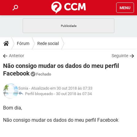
MENU
INÍCIO
JOGOS
WHATSAPP
DICAS
Fórum
Rede social
CELULAR
FACEBOOK
JOGOS
WHATSAPP
DOWNLOADS
Anterior
Seguinte
OUTLOOK
EXCEL
CELULAR
FACEBOOK
Não consigo mudar os dados do meu perfil
INSTAGRAM
JOGOS
GMAIL
WHATSAPP
FÓRUM
OUTLOOK
EXCEL
Facebook
Fechado
GUIA DE COMPRAS
CELULAR
FACEBOOK
INSTAGRAM
JOGOS
GMAIL
WHATSAPP
GLOSSÁRIO
OUTLOOK
EXCEL
Sonia
- Atualizado em 30 out 2018 às 07:33
GUIA DE COMPRAS
CELULAR
FACEBOOK
Perfil bloqueado -
30 out 2018 às 07:34
INSTAGRAM
JOGOS
GMAIL
WHATSAPP
OUTLOOK
EXCEL
Bom dia,
GUIA DE COMPRAS
CELULAR
FACEBOOK
INSTAGRAM
GMAIL
OUTLOOK
EXCEL
Não consigo mudar os dados do meu perfil Facebook
GUIA DE COMPRAS
INSTAGRAM
GMAIL