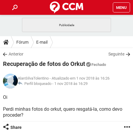
MENU
INÍCIO
JOGOS
WHATSAPP
DICAS
Fórum
E-mail
CELULAR
FACEBOOK
JOGOS
WHATSAPP
DOWNLOADS
Anterior
Seguinte
OUTLOOK
EXCEL
CELULAR
FACEBOOK
Recuperação de fotos do Orkut
INSTAGRAM
JOGOS
GMAIL
WHATSAPP
Fechado
FÓRUM
OUTLOOK
EXCEL
GUIA DE COMPRAS
CELULAR
FACEBOOK
AlanSilvaTolentino
- Atualizado em 1 nov 2018 às 16:26
INSTAGRAM
JOGOS
GMAIL
WHATSAPP
GLOSSÁRIO
Perfil bloqueado -
1 nov 2018 às 16:29
OUTLOOK
EXCEL
GUIA DE COMPRAS
CELULAR
FACEBOOK
INSTAGRAM
JOGOS
GMAIL
WHATSAPP
Oi
OUTLOOK
EXCEL
GUIA DE COMPRAS
CELULAR
FACEBOOK
Perdi minhas fotos do orkut, quero resgatá-la, como devo
INSTAGRAM
GMAIL
proceder?
OUTLOOK
EXCEL
GUIA DE COMPRAS
INSTAGRAM
GMAIL
Share