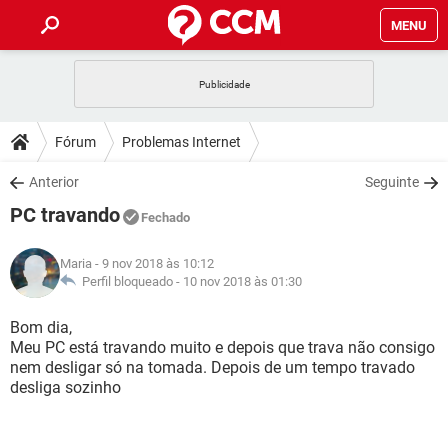
MENU
INÍCIO
JOGOS
WHATSAPP
DICAS
Fórum
Problemas Internet
CELULAR
FACEBOOK
JOGOS
WHATSAPP
DOWNLOADS
Anterior
Seguinte
OUTLOOK
EXCEL
CELULAR
FACEBOOK
PC travando
INSTAGRAM
JOGOS
GMAIL
WHATSAPP
Fechado
FÓRUM
OUTLOOK
EXCEL
GUIA DE COMPRAS
CELULAR
FACEBOOK
Maria
- 9 nov 2018 às 10:12
INSTAGRAM
JOGOS
GMAIL
WHATSAPP
GLOSSÁRIO
Perfil bloqueado -
10 nov 2018 às 01:30
OUTLOOK
EXCEL
GUIA DE COMPRAS
CELULAR
FACEBOOK
INSTAGRAM
JOGOS
GMAIL
WHATSAPP
Bom dia,
OUTLOOK
EXCEL
Meu PC está travando muito e depois que trava não consigo
GUIA DE COMPRAS
CELULAR
FACEBOOK
nem desligar só na tomada. Depois de um tempo travado
INSTAGRAM
GMAIL
desliga sozinho
OUTLOOK
EXCEL
GUIA DE COMPRAS
INSTAGRAM
GMAIL