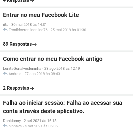
4 Respostas
Entrar no meu Facebook Lite
rita
-
30 mai 2018 às 14:31
Eronildoeronildonildo76
-
25 mai 2019 às 01:30
89 Respostas
Como entrar no meu Facebook antigo
LenitaGonalvesleninha
-
23 ago 2018 às 12:19
Andreia
-
27 ago 2018 às 08:43
2 Respostas
Falha ao iniciar sessão: Falha ao acessar sua
conta através deste aplicativo.
Danidanny
-
2 set 2021 às 16:18
ninha25
-
5 set 2021 às 05:36