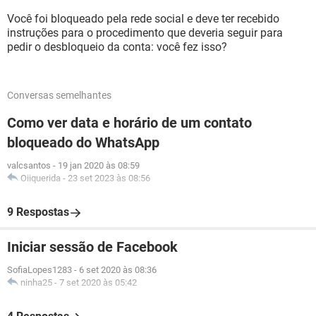
Você foi bloqueado pela rede social e deve ter recebido
instruções para o procedimento que deveria seguir para
pedir o desbloqueio da conta: você fez isso?
Conversas semelhantes
Como ver data e horário de um contato
bloqueado do WhatsApp
valcsantos
-
19 jan 2020 às 08:59
Oiiquerida
-
23 set 2023 às 08:56
9 Respostas
Iniciar sessão de Facebook
SofiaLopes1283
-
6 set 2020 às 08:36
ninha25
-
7 set 2020 às 05:42