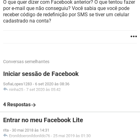
O que quer dizer com Facebook anterior? O que tentou fazer
por e-mail que não conseguiu? Você sabia que você pode
receber código de redefinição por SMS se tiver um celular
cadastrado na conta?
Conversas semelhantes
Iniciar sessão de Facebook
SofiaLopes1283
-
6 set 2020 às 08:36
ninha25
-
7 set 2020 às 05:42
4 Respostas
Entrar no meu Facebook Lite
rita
-
30 mai 2018 às 14:31
Eronildoeronildonildo76
-
25 mai 2019 às 01:30