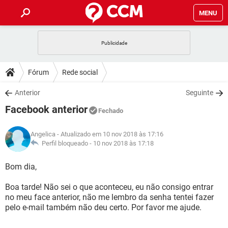
MENU
INÍCIO
JOGOS
WHATSAPP
DICAS
Fórum
Rede social
CELULAR
FACEBOOK
JOGOS
WHATSAPP
DOWNLOADS
Anterior
Seguinte
OUTLOOK
EXCEL
CELULAR
FACEBOOK
Facebook anterior
INSTAGRAM
JOGOS
GMAIL
WHATSAPP
Fechado
FÓRUM
OUTLOOK
EXCEL
GUIA DE COMPRAS
CELULAR
FACEBOOK
Angelica
- Atualizado em 10 nov 2018 às 17:16
INSTAGRAM
JOGOS
GMAIL
WHATSAPP
GLOSSÁRIO
Perfil bloqueado -
10 nov 2018 às 17:18
OUTLOOK
EXCEL
GUIA DE COMPRAS
CELULAR
FACEBOOK
INSTAGRAM
JOGOS
GMAIL
WHATSAPP
Bom dia,
OUTLOOK
EXCEL
GUIA DE COMPRAS
CELULAR
FACEBOOK
Boa tarde! Não sei o que aconteceu, eu não consigo entrar
INSTAGRAM
GMAIL
no meu face anterior, não me lembro da senha tentei fazer
OUTLOOK
EXCEL
GUIA DE COMPRAS
pelo e-mail também não deu certo. Por favor me ajude.
INSTAGRAM
GMAIL