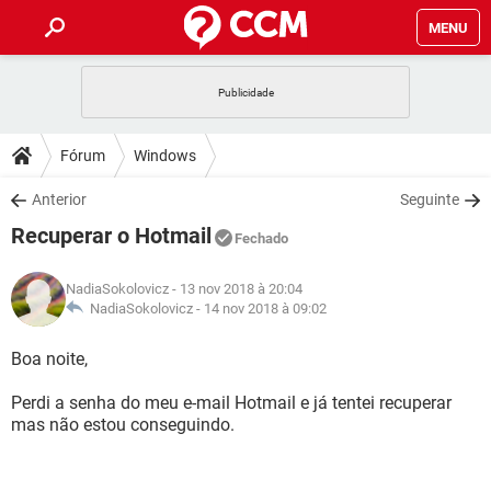
MENU
INÍCIO
JOGOS
WHATSAPP
DICAS
Fórum
Windows
CELULAR
FACEBOOK
JOGOS
WHATSAPP
DOWNLOADS
Anterior
Seguinte
OUTLOOK
EXCEL
CELULAR
FACEBOOK
Recuperar o Hotmail
INSTAGRAM
JOGOS
GMAIL
WHATSAPP
Fechado
FÓRUM
OUTLOOK
EXCEL
GUIA DE COMPRAS
CELULAR
FACEBOOK
NadiaSokolovicz
- 13 nov 2018 à 20:04
INSTAGRAM
JOGOS
GMAIL
WHATSAPP
GLOSSÁRIO
NadiaSokolovicz -
14 nov 2018 à 09:02
OUTLOOK
EXCEL
GUIA DE COMPRAS
CELULAR
FACEBOOK
INSTAGRAM
JOGOS
GMAIL
WHATSAPP
Boa noite,
OUTLOOK
EXCEL
GUIA DE COMPRAS
CELULAR
FACEBOOK
Perdi a senha do meu e-mail Hotmail e já tentei recuperar
INSTAGRAM
GMAIL
mas não estou conseguindo.
OUTLOOK
EXCEL
GUIA DE COMPRAS
INSTAGRAM
GMAIL