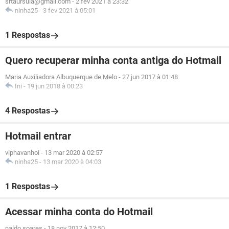
srtaursula@gmail.com
-
2 fev 2021 à 23:32
ninha25
-
3 fev 2021 à 05:01
1 Respostas
Quero recuperar minha conta antiga do Hotmail
Maria Auxiliadora Albuquerque de Melo
-
27 jun 2017 à 01:48
Ini
-
19 jun 2018 à 00:23
4 Respostas
Hotmail entrar
viphavanhoi
-
13 mar 2020 à 02:57
ninha25
-
13 mar 2020 à 04:03
1 Respostas
Acessar minha conta do Hotmail
naldo soares
-
18 nov 2017 à 12:50