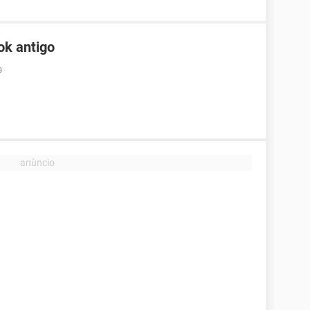
ok antigo
9