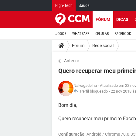
High-Tech
Saúde
FÓRUM
DICAS
JOGOS
WHATSAPP
CELULAR
FACEBOOK
Fórum
Rede social
Anterior
Quero recuperar meu primei
Nalvagadelha
- Atualizado em 22 no
Perfil bloqueado -
22 nov 2018 à
Bom dia,
Quero recuperar meu primeiro Faceb
Configuração:
Android / Chrome 70.0.3