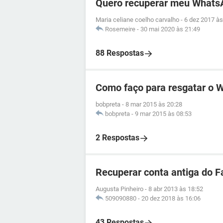
Quero recuperar meu Whats
Maria celiane coelho carvalho
-
6 dez 2017 às
Rosemeire
-
30 mai 2020 às 21:49
88 Respostas
Como faço para resgatar o 
bobpreta
-
8 mar 2015 às 20:28
bobpreta
-
9 mar 2015 às 08:53
2 Respostas
Recuperar conta antiga do 
Augusta Pinheiro
-
8 abr 2013 às 18:52
509090880
-
20 dez 2018 às 16:06
43 Respostas