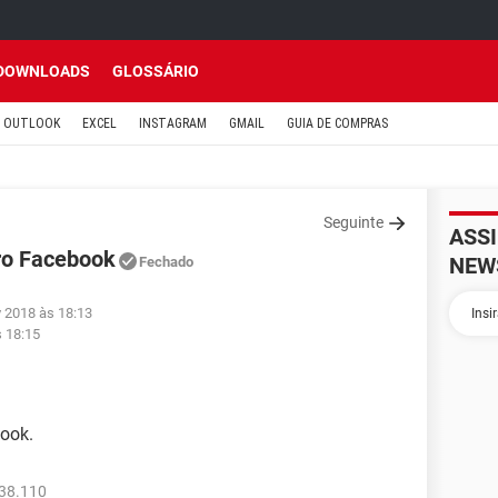
DOWNLOADS
GLOSSÁRIO
OUTLOOK
EXCEL
INSTAGRAM
GMAIL
GUIA DE COMPRAS
Seguinte
ASS
ro Facebook
NEW
Fechado
v 2018 às 18:13
s 18:15
ook.
538.110