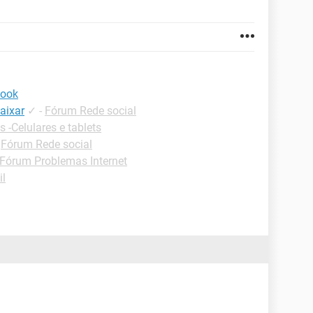
book
aixar
✓
-
Fórum Rede social
s -Celulares e tablets
-
Fórum Rede social
Fórum Problemas Internet
il