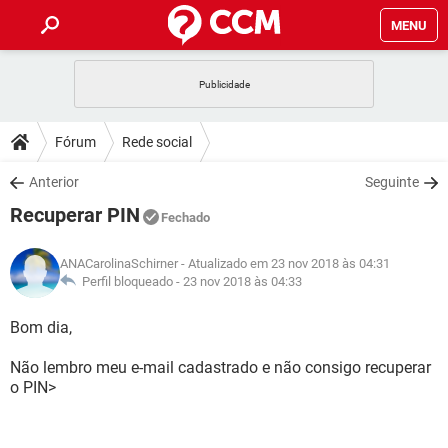
MENU
INÍCIO
JOGOS
WHATSAPP
DICAS
Fórum
Rede social
CELULAR
FACEBOOK
JOGOS
WHATSAPP
DOWNLOADS
Anterior
Seguinte
OUTLOOK
EXCEL
CELULAR
FACEBOOK
Recuperar PIN
INSTAGRAM
JOGOS
GMAIL
WHATSAPP
Fechado
FÓRUM
OUTLOOK
EXCEL
GUIA DE COMPRAS
CELULAR
FACEBOOK
ANACarolinaSchirner
- Atualizado em 23 nov 2018 às 04:31
INSTAGRAM
JOGOS
GMAIL
WHATSAPP
GLOSSÁRIO
Perfil bloqueado -
23 nov 2018 às 04:33
OUTLOOK
EXCEL
GUIA DE COMPRAS
CELULAR
FACEBOOK
INSTAGRAM
JOGOS
GMAIL
WHATSAPP
Bom dia,
OUTLOOK
EXCEL
GUIA DE COMPRAS
CELULAR
FACEBOOK
Não lembro meu e-mail cadastrado e não consigo recuperar
INSTAGRAM
GMAIL
o PIN>
OUTLOOK
EXCEL
GUIA DE COMPRAS
INSTAGRAM
GMAIL