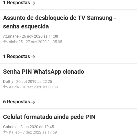
1 Respostas
Assunto de desbloqueio de TV Samsung -
senha esquecida
Atumane
-
26 nov 2020 às 11:38
ninha25
-
27 nov 2020 às 05:05
1 Respostas
Senha PIN WhatsApp clonado
Dethy
-
20 set 2019 às 22:25
AjudA
-
18 set 2020 às 03:39
6 Respostas
Celulat formatado ainda pede PIN
Gabriela
-
3 jun 2020 às 19:45
Kalleb
-
7 dez 2022 às 17:59