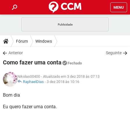
MENU
INÍCIO
JOGOS
WHATSAPP
DICAS
Fórum
Windows
CELULAR
FACEBOOK
JOGOS
WHATSAPP
DOWNLOADS
Anterior
Seguinte
OUTLOOK
EXCEL
CELULAR
FACEBOOK
Como fazer uma conta
INSTAGRAM
JOGOS
GMAIL
WHATSAPP
Fechado
FÓRUM
OUTLOOK
EXCEL
GUIA DE COMPRAS
CELULAR
FACEBOOK
Nikolas00400
- Atualizado em 3 dez 2018 às 07:13
INSTAGRAM
JOGOS
GMAIL
WHATSAPP
GLOSSÁRIO
RaphaelDias
-
3 dez 2018 às 10:16
OUTLOOK
EXCEL
GUIA DE COMPRAS
CELULAR
FACEBOOK
INSTAGRAM
JOGOS
GMAIL
WHATSAPP
Bom dia
OUTLOOK
EXCEL
GUIA DE COMPRAS
CELULAR
FACEBOOK
Eu quero fazer uma conta.
INSTAGRAM
GMAIL
OUTLOOK
EXCEL
GUIA DE COMPRAS
INSTAGRAM
GMAIL