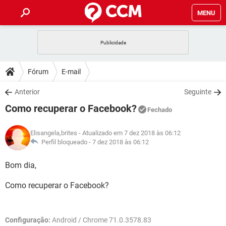
MENU
INÍCIO
JOGOS
WHATSAPP
DICAS
Fórum
E-mail
CELULAR
FACEBOOK
JOGOS
WHATSAPP
DOWNLOADS
Anterior
Seguinte
OUTLOOK
EXCEL
CELULAR
FACEBOOK
Como recuperar o Facebook?
INSTAGRAM
JOGOS
GMAIL
WHATSAPP
Fechado
FÓRUM
OUTLOOK
EXCEL
GUIA DE COMPRAS
CELULAR
FACEBOOK
Elisangela,brites
- Atualizado em 7 dez 2018 às 06:12
INSTAGRAM
JOGOS
GMAIL
WHATSAPP
GLOSSÁRIO
Perfil bloqueado -
7 dez 2018 às 06:12
OUTLOOK
EXCEL
GUIA DE COMPRAS
CELULAR
FACEBOOK
INSTAGRAM
JOGOS
GMAIL
WHATSAPP
Bom dia,
OUTLOOK
EXCEL
GUIA DE COMPRAS
CELULAR
FACEBOOK
Como recuperar o Facebook?
INSTAGRAM
GMAIL
OUTLOOK
EXCEL
GUIA DE COMPRAS
INSTAGRAM
GMAIL
Configuração:
Android / Chrome 71.0.3578.83