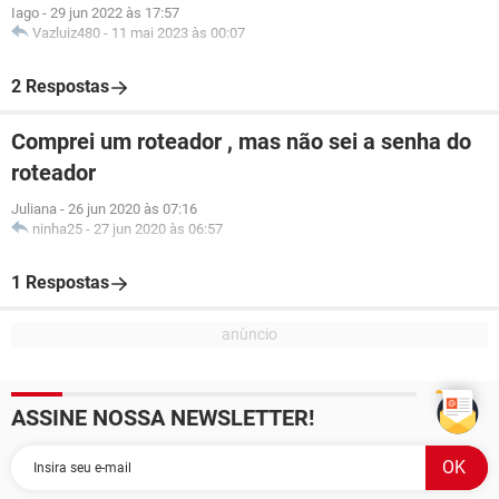
Iago
-
29 jun 2022 às 17:57
Vazluiz480
-
11 mai 2023 às 00:07
2 Respostas
Comprei um roteador , mas não sei a senha do
roteador
Juliana
-
26 jun 2020 às 07:16
ninha25
-
27 jun 2020 às 06:57
1 Respostas
ASSINE NOSSA NEWSLETTER!