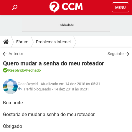
MENU
INÍCIO
JOGOS
WHATSAPP
DICAS
Fórum
Problemas Internet
CELULAR
FACEBOOK
JOGOS
WHATSAPP
DOWNLOADS
Anterior
Seguinte
OUTLOOK
EXCEL
CELULAR
FACEBOOK
Quero mudar a senha do meu roteador
INSTAGRAM
JOGOS
GMAIL
WHATSAPP
FÓRUM
OUTLOOK
EXCEL
Resolvido
/Fechado
GUIA DE COMPRAS
CELULAR
FACEBOOK
INSTAGRAM
JOGOS
GMAIL
WHATSAPP
GLOSSÁRIO
OUTLOOK
GeanDeyvid
- Atualizado em 14 dez 2018 às 05:31
EXCEL
GUIA DE COMPRAS
CELULAR
FACEBOOK
Perfil bloqueado -
14 dez 2018 às 05:31
INSTAGRAM
JOGOS
GMAIL
WHATSAPP
OUTLOOK
EXCEL
Boa noite
GUIA DE COMPRAS
CELULAR
FACEBOOK
INSTAGRAM
GMAIL
Gostaria de mudar a senha do meu roteador.
OUTLOOK
EXCEL
GUIA DE COMPRAS
INSTAGRAM
GMAIL
Obrigado