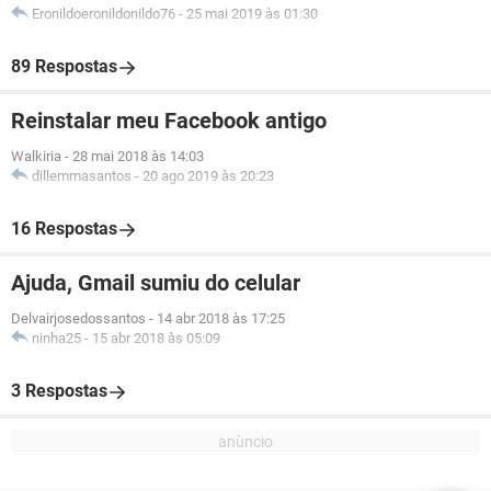
Eronildoeronildonildo76
-
25 mai 2019 às 01:30
89 Respostas
Reinstalar meu Facebook antigo
Walkiria
-
28 mai 2018 às 14:03
dillemmasantos
-
20 ago 2019 às 20:23
16 Respostas
Ajuda, Gmail sumiu do celular
Delvairjosedossantos
-
14 abr 2018 às 17:25
ninha25
-
15 abr 2018 às 05:09
3 Respostas