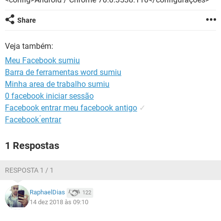
GUIA DE COMPRAS
Share
Veja também:
Meu Facebook sumiu
Barra de ferramentas word sumiu
Minha area de trabalho sumiu
0 facebook iniciar sessão
Facebook entrar meu facebook antigo
✓
Facebook ́entrar
1 Respostas
RESPOSTA 1 / 1
RaphaelDias
122
14 dez 2018 às 09:10